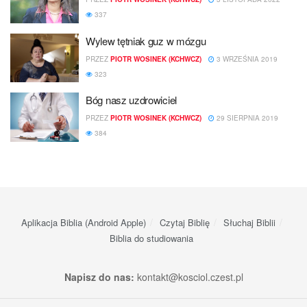
337
Wylew tętniak guz w mózgu
PRZEZ
PIOTR WOSINEK (KCHWCZ)
3 WRZEŚNIA 2019
323
Bóg nasz uzdrowiciel
PRZEZ
PIOTR WOSINEK (KCHWCZ)
29 SIERPNIA 2019
384
Aplikacja Biblia (Android Apple)
Czytaj Biblię
Słuchaj Biblii
Biblia do studiowania
Napisz do nas:
kontakt@kosciol.czest.pl