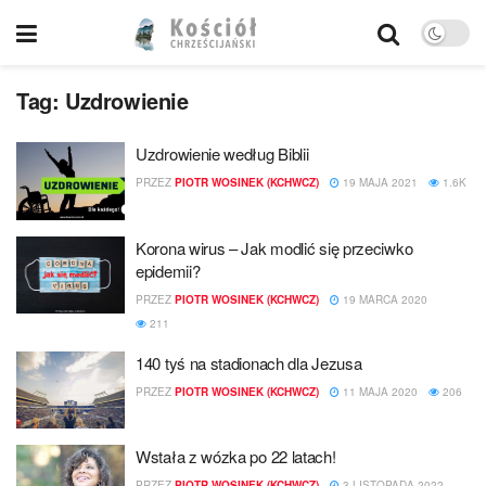
Tag:
Uzdrowienie
Uzdrowienie według Biblii
PRZEZ
PIOTR WOSINEK (KCHWCZ)
19 MAJA 2021
1.6K
Korona wirus – Jak modlić się przeciwko
epidemii?
PRZEZ
PIOTR WOSINEK (KCHWCZ)
19 MARCA 2020
211
140 tyś na stadionach dla Jezusa
PRZEZ
PIOTR WOSINEK (KCHWCZ)
11 MAJA 2020
206
Wstała z wózka po 22 latach!
PRZEZ
PIOTR WOSINEK (KCHWCZ)
3 LISTOPADA 2022