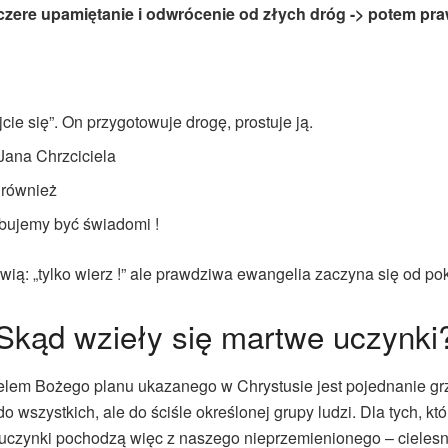
czere upamiętanie i odwrócenie od złych dróg ->
potem pr
cie się”. On przygotowuje drogę, prostuje ją.
 Jana Chrzciciela
 również
bujemy być świadomi !
ówią: „tylko wierz !” ale prawdziwa ewangelia zaczyna się od pok
Skąd wzieły się martwe uczynki
elem Bożego planu ukazanego w Chrystusie jest pojednanie g
o wszystkich, ale do ściśle określonej grupy ludzi. Dla tych, k
 uczynki pochodzą więc z naszego nieprzemienionego – cieles