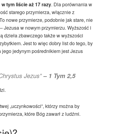
w tym liście aż 17 razy
. Dla porównania w
ość starego przymierza, włącznie z
 nowe przymierze, podobnie jak stare, nie
go – Jezusa w nowym przymierzu. Wyższość i
ią dzieła zbawczego także w wyższości
ytkiem. Jest to więc dobry list do tego, by
 jego jedynym pośrednikiem jest Jezus
 Chrystus Jezus”
– 1 Tym 2,5
zi.
rtwej „uczynkowości”, którzy można by
rzymierza, które Bóg zawarł z ludźmi.
się)?