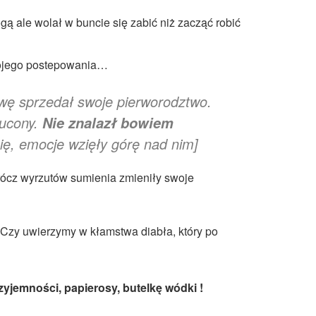
rogą ale wolał w buncie się zabić niż zacząć robić
swojego postepowania…
awę sprzedał swoje pierworodztwo.
zucony.
Nie znalazł bowiem
ię, emocje wzięły górę nad nim]
rócz wyrzutów sumienia zmieniły swoje
 Czy uwierzymy w kłamstwa diabła, który po
zyjemności, papierosy, butelkę wódki !