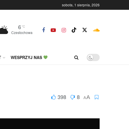
sobota, 1 sierpnia, 2026
6
°C
Czestochowa
T
WESPRZYJ NAS
398
8
A
A