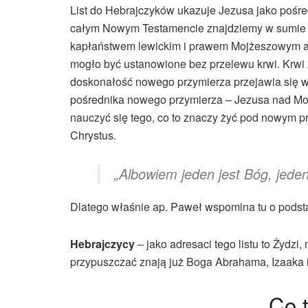
List do Hebrajczyków ukazuje Jezusa jako pośr
całym Nowym Testamencie znajdziemy w sumie 33 
kapłaństwem lewickim i prawem Mojżeszowym a u
mogło być ustanowione bez przelewu krwi. Krwi 
doskonałość nowego przymierza przejawia się w
pośrednika nowego przymierza – Jezusa nad Mojże
nauczyć się tego, co to znaczy żyć pod nowym p
Chrystus.
„Albowiem jeden jest Bóg, jede
Dlatego właśnie ap. Paweł wspomina tu o podst
Hebrajczycy
– jako adresaci tego listu to Żydz
przypuszczać znają już Boga Abrahama, Izaaka i
Co t