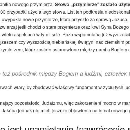
ednika nowego przymierza.
Słowo „przymierze” zostało użyte 
przypadki użycia tego słowa. List ten podkreśla niedoskonał
wypukla nowe przymierze, które przyszło za sprawą Jezusa. To
zwierząt jeśli chodzi o stare przymierze oraz krwi Syna Boże
 wielu aspektach w tym liście. Poza wspomnianą już wyższośc
szem czy wyższością niebiańskiej świątyni nad ziemskim przyb
rzymierzem, które zostało ustanowione między nami a Bogiem a
n też pośrednik między Bogiem a ludźmi, człowiek
awach wiary, by zbudować właściwy fundament w życiu tych lud
i, mający pozostałości Judaizmu, więc zakorzenieni mocno w ma
 Jakóba jednak nie mieli jeszcze objawienia na temat nowego p
o jest upamiętanie (nawrócenie 