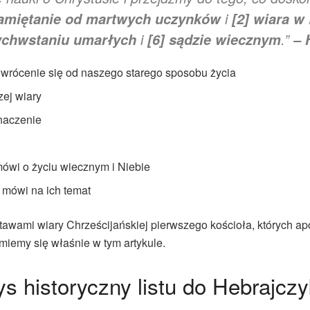
i
amiętanie od martwych uczynków
[2]
wiara w
i
.”
ychwstaniu umarłych
[6]
sądzie wiecznym
– 
wrócenie się od naszego starego sposobu życia
ej wiary
znaczenie
u
mówi o życiu wiecznym i Niebie
a mówi na ich temat
wami wiary Chrześcijańskiej pierwszego kościoła, których ap
jmiemy się właśnie w tym artykule.
ys historyczny listu do Hebrajcz