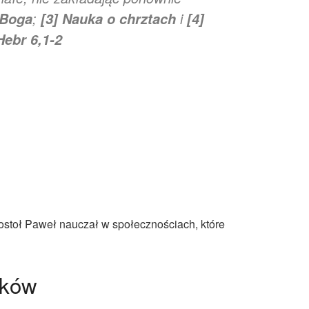
;
i
 Boga
[3]
Nauka o chrztach
[4]
Hebr 6,1-2
ostoł Paweł nauczał w społecznościach, które
yków