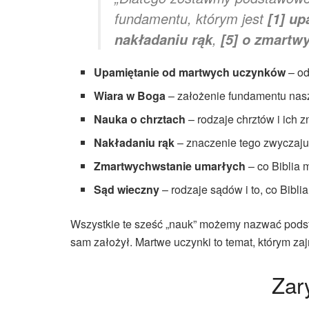
fundamentu, którym jest
[1]
up
,
nakładaniu rąk
[5]
o zmartw
Upamiętanie od martwych uczynków
– od
Wiara w Boga
– założenie fundamentu nasz
Nauka o chrztach
– rodzaje chrztów i ich 
Nakładaniu rąk
– znaczenie tego zwyczaj
Zmartwychwstanie umarłych
– co Biblia 
Sąd wieczny
– rodzaje sądów i to, co Bibli
Wszystkie te sześć „nauk” możemy nazwać podsta
sam założył. Martwe uczynki to temat, którym za
Zar