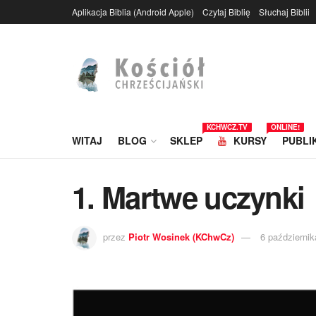
Aplikacja Biblia (Android Apple)
Czytaj Biblię
Słuchaj Biblii
KCHWCZ.TV
ONLINE!
WITAJ
BLOG
SKLEP
KURSY
PUBLI
1. Martwe uczynki
przez
Piotr Wosinek (KChwCz)
6 październi