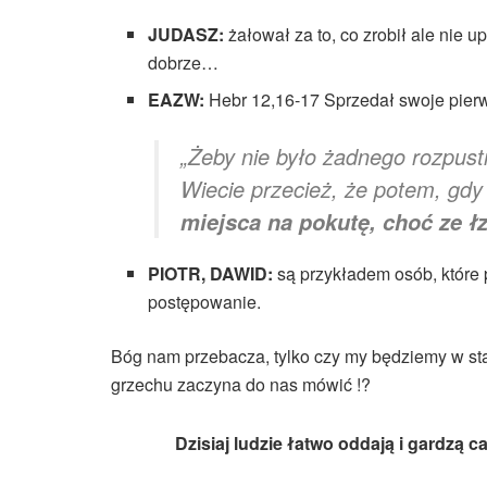
JUDASZ:
żałował za to, co zrobił ale nie u
dobrze…
EAZW:
Hebr 12,16-17 Sprzedał swoje pierw
„Żeby nie było żadnego rozpust
Wiecie przecież, że potem, gdy
miejsca na pokutę, choć ze łz
PIOTR, DAWID:
są przykładem osób, które 
postępowanie.
Bóg nam przebacza, tylko czy my będziemy w sta
grzechu zaczyna do nas mówić !?
Dzisiaj ludzie łatwo oddają i gardzą 