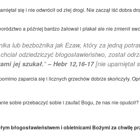
pamiętał się i nie odwrócił od złej drogi. Nie zaczął iść dobra d
orództwo a później bardzo żałował i płakał ale nie zmienił 
nika lub bezbożnika jak Ezaw, który za jedną potr
 chciał odziedziczyć błogosławieństwo, został odr
”
[nie upamiętał s
ami jej szukał.
– Hebr 12,16-17
pomimo zaparcia się i licznych grzechów dobrze skończyły. Op
nie sobie przebaczyć sobie i zaufać Bogu, że nas nie opuścił?
całym błogosławieństwem i obietnicami Bożymi za chwilę pr