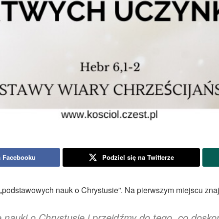
a Facebooku
Podziel się na Twitterze
„podstawowych nauk o Chrystusie”. Na pierwszym miejscu znaj
auki o Chrystusie i przejdźmy do tego, co dosko