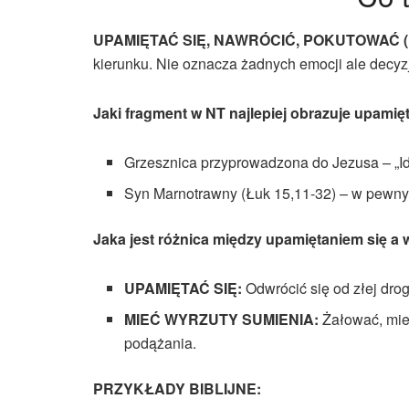
UPAMIĘTAĆ SIĘ, NAWRÓCIĆ, POKUTOWAĆ (M
kierunku. Nie oznacza żadnych emocji ale decyzj
Jaki fragment w NT najlepiej obrazuje upamię
Grzesznica przyprowadzona do Jezusa – „Idź
Syn Marnotrawny (Łuk 15,11-32) – w pew
Jaka jest różnica między upamiętaniem się a
UPAMIĘTAĆ SIĘ:
Odwrócić się od złej dro
MIEĆ WYRZUTY SUMIENIA:
Żałować, mie
podążania.
PRZYKŁADY BIBLIJNE: