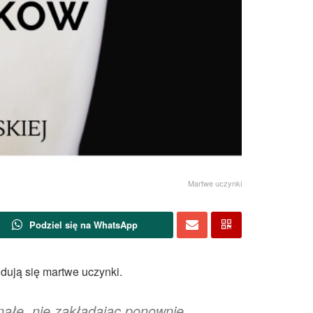
Martwe uczynki
Podziel się na WhatsApp
dują się martwe uczynki.
nałe, nie zakładając ponownie