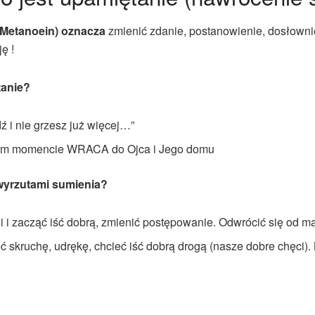
etanoein) oznacza
zmienić zdanie, postanowienie, dosłownie
ę !
tanie?
 i nie grzesz już więcej…”
nym momencie WRACA do Ojca i Jego domu
 wyrzutami sumienia?
gi i zacząć iść dobrą, zmienić postępowanie. Odwrócić się od 
ć skruchę, udrękę, chcieć iść dobrą drogą (nasze dobre chęci)