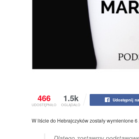
466
1.5k
Udostępnij n
UDOSTĘPNIŁO
OGLĄDAŁO
W liście do Hebrajczyków zostały wymienione 6 
„Dlatego zostawmy podstawowe n