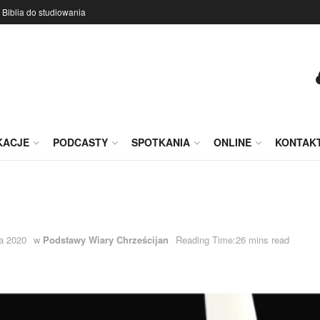
Biblia do studiowania
KACJE
PODCASTY
SPOTKANIA
ONLINE
KONTAK
ka 2020
w
Podstawy Wiary Chrześcijan
Reading Time:26 mins read