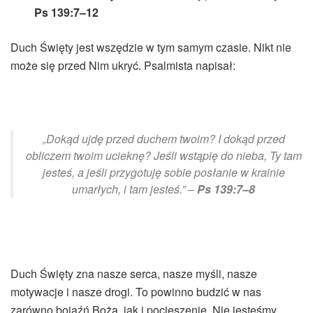
Ps 139:7–12
Duch Święty jest wszędzie w tym samym czasie. Nikt nie
może się przed Nim ukryć. Psalmista napisał:
„Dokąd ujdę przed duchem twoim? I dokąd przed
obliczem twoim ucieknę? Jeśli wstąpię do nieba, Ty tam
jesteś, a jeśli przygotuję sobie posłanie w krainie
umarłych, i tam jesteś.” –
Ps 139:7–8
Duch Święty zna nasze serca, nasze myśli, nasze
motywacje i nasze drogi. To powinno budzić w nas
zarówno bojaźń Bożą, jak i pocieszenie. Nie jesteśmy