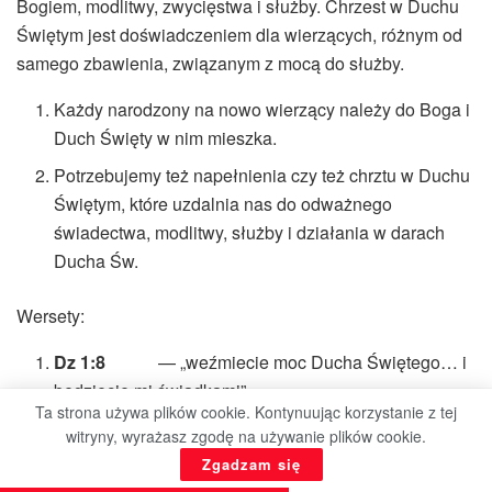
Bogiem, modlitwy, zwycięstwa i służby. Chrzest w Duchu
Świętym jest doświadczeniem dla wierzących, różnym od
samego zbawienia, związanym z mocą do służby.
Każdy narodzony na nowo wierzący należy do Boga i
Duch Święty w nim mieszka.
Potrzebujemy też napełnienia czy też chrztu w Duchu
Świętym, które uzdalnia nas do odważnego
świadectwa, modlitwy, służby i działania w darach
Ducha Św.
Wersety:
Dz 1:8
— „weźmiecie moc Ducha Świętego… i
będziecie mi świadkami”.
Ta strona używa plików cookie. Kontynuując korzystanie z tej
Dz 2:38–39
— obietnica jest dla was, dla dzieci
witryny, wyrażasz zgodę na używanie plików cookie.
waszych i dla wszystkich.
Zgadzam się