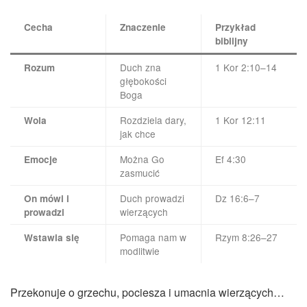
Cecha
Znaczenie
Przykład
biblijny
Duch zna
1 Kor 2:10–14
Rozum
głębokości
Boga
Rozdziela dary,
1 Kor 12:11
Wola
jak chce
Można Go
Ef 4:30
Emocje
zasmucić
Duch prowadzi
Dz 16:6–7
On mówi i
wierzących
prowadzi
Pomaga nam w
Rzym 8:26–27
Wstawia się
modlitwie
Przekonuje o grzechu, pociesza i umacnia wierzących…