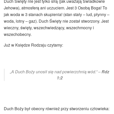
Duch Święty nie jest tylko siłą (jak uważają Świadkowie
Jehowa), atmosferą ani uczuciem. Jest 3 Osobą Boga! To
jak woda w 3 stanach skupienia! (stan stały – lud, płynny –
woda, lotny – gaz). Duch Święty nie został stworzony. Jest
wieczny, święty, wszechwiedzący, wszechmocny i
wszechobecny.
Już w Księdze Rodzaju czytamy:
„A Duch Boży unosił się nad powierzchnią wód.” –
Rdz
1:2
Duch Boży był obecny również przy stworzeniu człowieka: