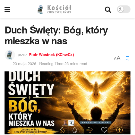
Duch Święty: Bóg, który
mieszka w nas
przez
Piotr Wosinek (KChwCz)
A
A
20 maja 2026
Reading Time:23 mins read