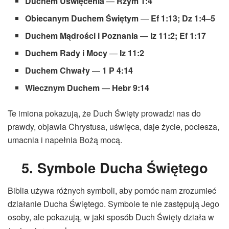
Duchem Uświęcenia
—
Rzym 1:4
Obiecanym Duchem Świętym
—
Ef 1:13; Dz 1:4–5
Duchem Mądrości i Poznania
—
Iz 11:2; Ef 1:17
Duchem Rady i Mocy
—
Iz 11:2
Duchem Chwały
—
1 P 4:14
Wiecznym Duchem
—
Hebr 9:14
Te imiona pokazują, że Duch Święty prowadzi nas do
prawdy, objawia Chrystusa, uświęca, daje życie, pociesza,
umacnia i napełnia Bożą mocą.
5. Symbole Ducha Świętego
Biblia używa różnych symboli, aby pomóc nam zrozumieć
działanie Ducha Świętego. Symbole te nie zastępują Jego
osoby, ale pokazują, w jaki sposób Duch Święty działa w