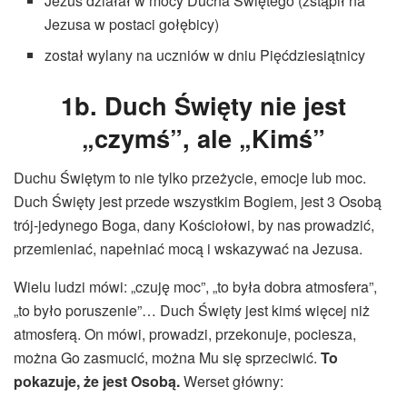
Jezus działał w mocy Ducha Świętego (zstąpił na
Jezusa w postaci gołębicy)
został wylany na uczniów w dniu Pięćdziesiątnicy
1b. Duch Święty nie jest
„czymś”, ale „Kimś”
Duchu Świętym to nie tylko przeżycie, emocje lub moc.
Duch Święty jest przede wszystkim Bogiem, jest 3 Osobą
trój-jedynego Boga, dany Kościołowi, by nas prowadzić,
przemieniać, napełniać mocą i wskazywać na Jezusa.
Wielu ludzi mówi: „czuję moc”, „to była dobra atmosfera”,
„to było poruszenie”… Duch Święty jest kimś więcej niż
atmosferą. On mówi, prowadzi, przekonuje, pociesza,
można Go zasmucić, można Mu się sprzeciwić.
To
pokazuje, że jest Osobą.
Werset główny: