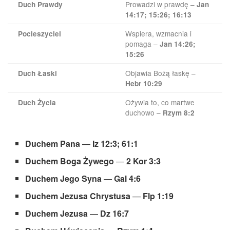
Prowadzi w prawdę –
Duch Prawdy
Jan
14:17; 15:26; 16:13
Wspiera, wzmacnia i
Pocieszyciel
pomaga –
Jan 14:26;
15:26
Objawia Bożą łaskę –
Duch Łaski
Hebr 10:29
Ożywia to, co martwe
Duch Życia
duchowo –
Rzym 8:2
Duchem Pana
—
Iz 12:3; 61:1
Duchem Boga Żywego
—
2 Kor 3:3
Duchem Jego Syna
—
Gal 4:6
Duchem Jezusa Chrystusa
—
Flp 1:19
Duchem Jezusa
—
Dz 16:7