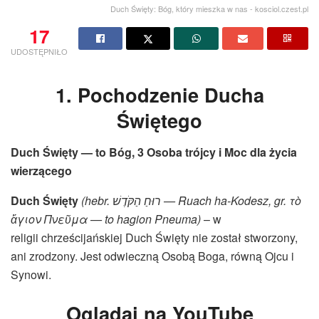
Duch Święty: Bóg, który mieszka w nas - kosciol.czest.pl
17
UDOSTĘPNIŁO
1. Pochodzenie Ducha
Świętego
Duch Święty — to Bóg, 3 Osoba trójcy i Moc dla życia
wierzącego
Duch Święty
(hebr.
הַקֹּדֶשׁ
רוּחַ
— Ruach ha-Kodesz, gr. τ
ὸ
ἅ
γιον Πνε
ῦ
μα — to hagion Pneuma)
– w
religii chrześcijańskiej Duch Święty nie został stworzony,
ani zrodzony. Jest odwieczną Osobą Boga, równą Ojcu i
Synowi.
Oglądaj na YouTube