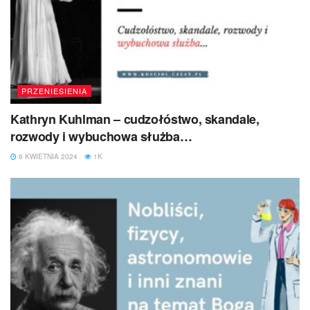
PRZENIESIENIA
Kathryn Kuhlman – cudzołóstwo, skandale,
rozwody i wybuchowa służba…
6 KWIETNIA 2024
1K