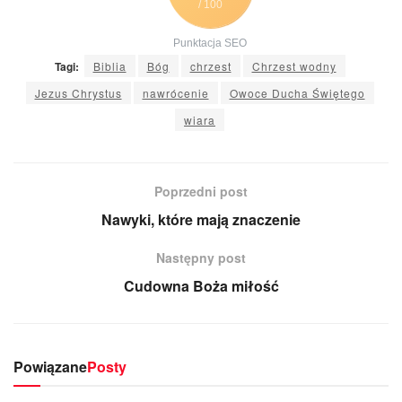
/ 100
Punktacja SEO
Tagi:
Biblia
Bóg
chrzest
Chrzest wodny
Jezus Chrystus
nawrócenie
Owoce Ducha Świętego
wiara
Poprzedni post
Nawyki, które mają znaczenie
Następny post
Cudowna Boża miłość
Powiązane
Posty