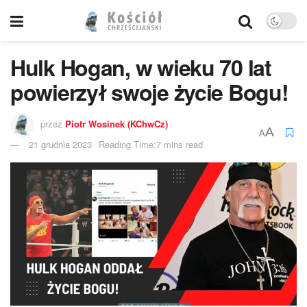
Hulk Hogan, w wieku 70 lat
powierzył swoje życie Bogu!
przez
Piotr Wosinek (KChwCz)
A
A
21 grudnia 2023
Reading Time:7 mins read