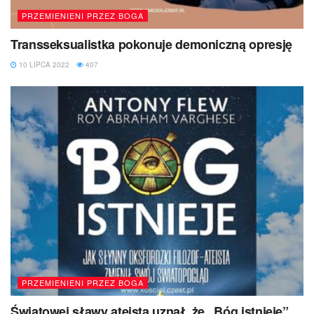
PRZEMIENIENI PRZEZ BOGA
Transseksualistka pokonuje demoniczną opresję
10 LIPCA 2022
407
PRZEMIENIENI PRZEZ BOGA
Światowej sławy ateista uznał, że „Bóg istnieje”