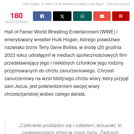
Hulk Hogan, w wieku 70 lat powierzył swoje życie Bogu! - kosciol.czest.pl
180
UDOSTĘPNIŁO
Hall of Famer World Wrestling Entertainment (WWE) i
emerytowany wrestler Hulk Hogan, którego prawdziwe
nazwisko brzmi Terry Gene Bollea, w środę (20 grudnia
2023 roku) udostępnił w mediach społecznościowych film
przedstawiający jego i niektórych członków jego rodziny
przyjmowanych do chrztu zanurzeniowego. Chrzest
zanurzeniowy na wzór biblijnego chrztu wiary, który przyjął
sam Jezus, jest potwierdzeniem swojej wiary
chrześcijańskiej wobec całego świata.
„Całkowite poddałem się i oddałem Jezusowi, to
najwspanialszy dzień w moim życiu. Żadnych