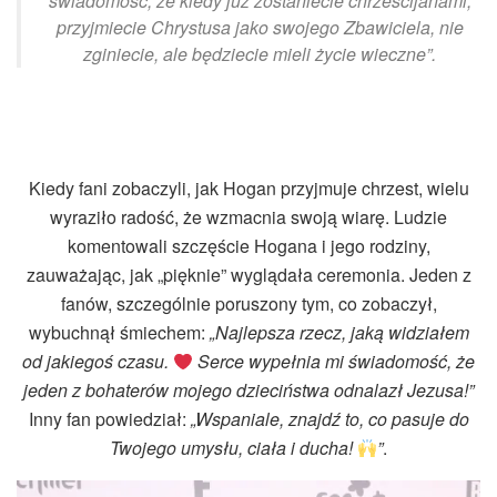
świadomość, że kiedy już zostaniecie chrześcijanami,
przyjmiecie Chrystusa jako swojego Zbawiciela, nie
zginiecie, ale będziecie mieli życie wieczne”.
Kiedy fani zobaczyli, jak Hogan przyjmuje chrzest, wielu
wyraziło radość, że wzmacnia swoją wiarę. Ludzie
komentowali szczęście Hogana i jego rodziny,
zauważając, jak „pięknie” wyglądała ceremonia. Jeden z
fanów, szczególnie poruszony tym, co zobaczył,
wybuchnął śmiechem:
„Najlepsza rzecz, jaką widziałem
od jakiegoś czasu.
Serce wypełnia mi świadomość, że
jeden z bohaterów mojego dzieciństwa odnalazł Jezusa!”
Inny fan powiedział:
„Wspaniale, znajdź to, co pasuje do
Twojego umysłu, ciała i ducha!
”
.