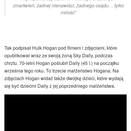
zmartwień, żadnej nienawiści, żadnego osądu… tylko
miłość”
Tak podpisał Hulk Hogan pod filmem i zdjęciami, które
opublikował wraz ze swoją żoną Sky Daily, podczas
chrztu. 70-letni Hogan poślubił Daily (45 l.) na początku
września tego roku. To trzecie małżeństwo Hogana. Na
zdjęciach Hogan widać także dwójkę dzieci, które wydają
się być dziećmi Daily z jej poprzedniego małżeństwa.