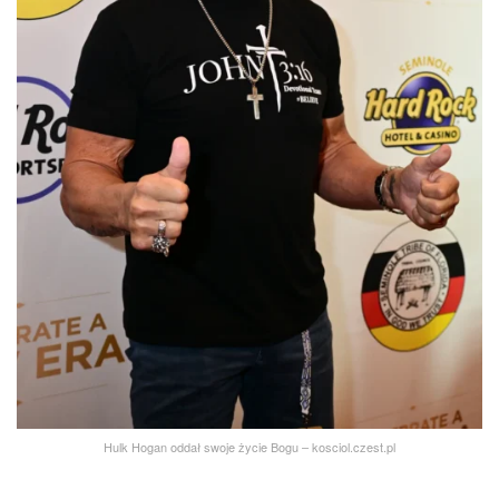
Hulk Hogan oddał swoje życie Bogu – kosciol.czest.pl