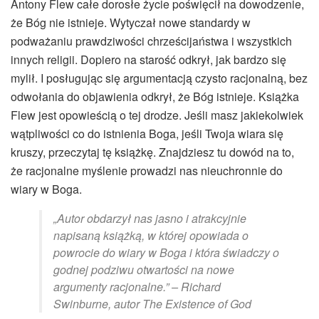
Antony Flew całe dorosłe życie poświęcił na dowodzenie,
że Bóg nie istnieje. Wytyczał nowe standardy w
podważaniu prawdziwości chrześcijaństwa i wszystkich
innych religii. Dopiero na starość odkrył, jak bardzo się
mylił. I posługując się argumentacją czysto racjonalną, bez
odwołania do objawienia odkrył, że Bóg istnieje. Książka
Flew jest opowieścią o tej drodze. Jeśli masz jakiekolwiek
wątpliwości co do istnienia Boga, jeśli Twoja wiara się
kruszy, przeczytaj tę książkę. Znajdziesz tu dowód na to,
że racjonalne myślenie prowadzi nas nieuchronnie do
wiary w Boga.
„Autor obdarzył nas jasno i atrakcyjnie
napisaną książką, w której opowiada o
powrocie do wiary w Boga i która świadczy o
godnej podziwu otwartości na nowe
argumenty racjonalne.” – Richard
Swinburne, autor The Existence of God