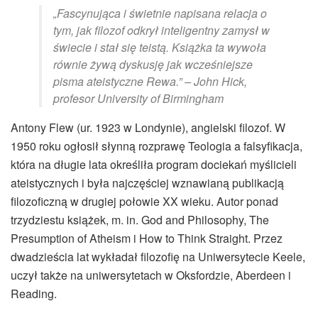
„Fascynująca i świetnie napisana relacja o
tym, jak filozof odkrył inteligentny zamysł w
świecie i stał się teistą. Książka ta wywoła
równie żywą dyskusję jak wcześniejsze
pisma ateistyczne Rewa.” – John Hick,
profesor University of Birmingham
Antony Flew (ur. 1923 w Londynie), angielski filozof. W
1950 roku ogłosił słynną rozprawę Teologia a falsyfikacja,
która na długie lata określiła program dociekań myślicieli
ateistycznych i była najczęściej wznawianą publikacją
filozoficzną w drugiej połowie XX wieku. Autor ponad
trzydziestu książek, m. in. God and Philosophy, The
Presumption of Atheism i How to Think Straight. Przez
dwadzieścia lat wykładał filozofię na Uniwersytecie Keele,
uczył także na uniwersytetach w Oksfordzie, Aberdeen i
Reading.