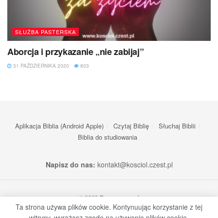
SŁUŻBA PASTERSKA
Aborcja i przykazanie „nie zabijaj”
31 PAŹDZIERNIKA 2020
803
Aplikacja Biblia (Android Apple)
Czytaj Biblię
Słuchaj Biblii
Biblia do studiowania
Napisz do nas:
kontakt@kosciol.czest.pl
© 2023
Dream-apps.pl
Ta strona używa plików cookie. Kontynuując korzystanie z tej
witryny, wyrażasz zgodę na używanie plików cookie.