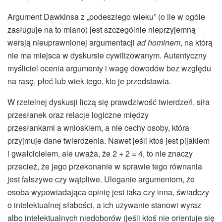
Argument Dawkinsa z „podeszłego wieku” (o ile w ogóle
zasługuje na to miano) jest szczególnie nieprzyjemną
wersją nieuprawnionej argumentacji
ad hominem
, na którą
nie ma miejsca w dyskursie cywilizowanym. Autentyczny
myśliciel ocenia argumenty i wagę dowodów bez względu
na rasę, płeć lub wiek tego, kto je przedstawia.
W rzetelnej dyskusji liczą się prawdziwość twierdzeń, siła
przesłanek oraz relacje logiczne między
przesłankami a wnioskiem, a nie cechy osoby, która
przyjmuje dane twierdzenia. Nawet jeśli ktoś jest pijakiem
i gwałcicielem, ale uważa, że 2 + 2 = 4, to nie znaczy
przecież, że jego przekonanie w sprawie tego równania
jest fałszywe czy wątpliwe. Uleganie argumentom, że
osoba wypowiadająca opinię jest taka czy inna, świadczy
o intelektualnej słabości, a ich używanie stanowi wyraz
albo intelektualnych niedoborów (jeśli ktoś nie orientuje się