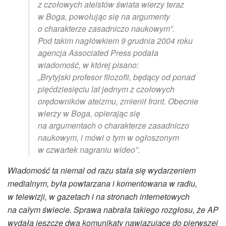
z czołowych ateistów świata wierzy teraz
w Boga, powołując się na argumenty
o charakterze zasadniczo naukowym”.
Pod takim nagłówkiem 9 grudnia 2004 roku
agencja Associated Press podała
wiadomość, w której pisano:
„Brytyjski profesor filozofii, będący od ponad
pięćdziesięciu lat jednym z czołowych
orędowników ateizmu, zmienił front. Obecnie
wierzy w Boga, opierając się
na argumentach o charakterze zasadniczo
naukowym, i mówi o tym w ogłoszonym
w czwartek nagraniu wideo”.
Wiadomość ta niemal od razu stała się wydarzeniem
medialnym, była powtarzana i komentowana w radiu,
w telewizji, w gazetach i na stronach internetowych
na całym świecie. Sprawa nabrała takiego rozgłosu, że AP
wydała jeszcze dwa komunikaty nawiązujące do pierwszej