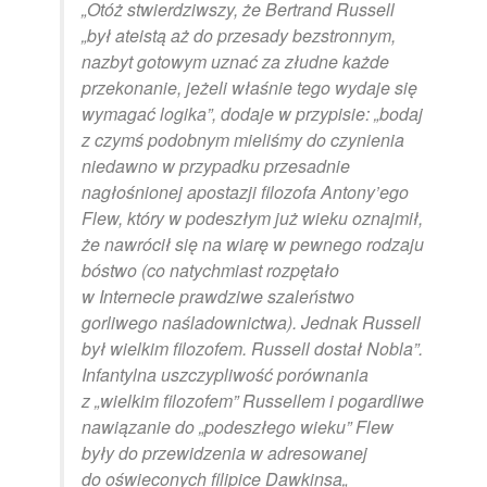
„
Otóż stwierdziwszy, że Bertrand Russell
„był ateistą aż do przesady bezstronnym,
nazbyt gotowym uznać za złudne każde
przekonanie, jeżeli właśnie tego wydaje się
wymagać logika”, dodaje w przypisie: „bodaj
z czymś podobnym mieliśmy do czynienia
niedawno w przypadku przesadnie
nagłośnionej apostazji filozofa Antony’ego
Flew, który w podeszłym już wieku oznajmił,
że nawrócił się na wiarę w pewnego rodzaju
bóstwo (co natychmiast rozpętało
w Internecie prawdziwe szaleństwo
gorliwego naśladownictwa). Jednak Russell
był wielkim filozofem. Russell dostał Nobla”.
Infantylna uszczypliwość porównania
z „wielkim filozofem” Russellem i pogardliwe
nawiązanie do „podeszłego wieku” Flew
były do przewidzenia w adresowanej
do oświeconych filipice Dawkinsa
„