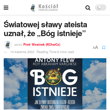
Światowej sławy ateista
uznał, że „Bóg istnieje”
przez
Piotr Wosinek (KChwCz)
A
A
14 kwietnia 2022
Reading Time:6 mins read