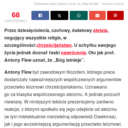
Światowej sławy ateista uznał, że „Bóg istnieje” - kosciol.czest.pl
68
UDOSTĘPNIŁO
Przez dziesięciolecia, czołowy, światowy
ateista
,
negujący wszystkie religie, w
szczególności
chrześcijaństwo
. U schyłku swojego
życia jednak doznał łaski
nawrócenia
. Oto jak prof.
Antony Flew uznał, że „Bóg istnieje”.
Antony Flew
był zawodowym filozofem, którego prace
dostarczały najważniejszych współczesnych argumentów
przeciwko teizmowi chrześcijańskiemu. Uznawano
go za klasyka współczesnego ateizmu. A jednak porzucił
niewiarę. W niniejszym tekście prezentujemy zarówno
reakcje, z którymi spotkało się jego odejście od ateizmu
(w tym intelektualnie nierzetelną odpowiedź Dawkinsa),
jak i jego wcześniejszą argumentację przeciwko teizmowi.