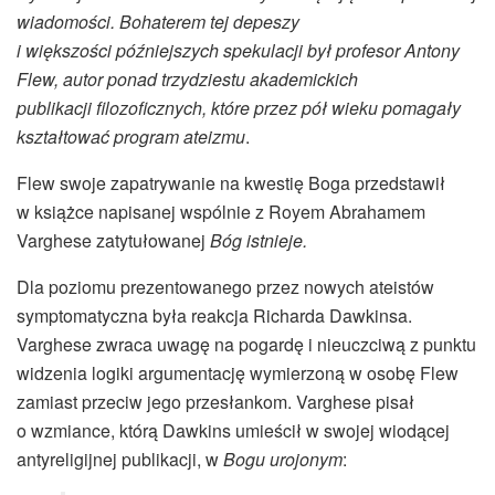
wiadomości. Bohaterem tej depeszy
i większości późniejszych spekulacji był profesor Antony
Flew, autor ponad trzydziestu akademickich
publikacji filozoficznych, które przez pół wieku pomagały
kształtować program ateizmu
.
Flew swoje zapatrywanie na kwestię Boga przedstawił
w książce napisanej wspólnie z Royem Abrahamem
Varghese zatytułowanej
Bóg istnieje.
Dla poziomu prezentowanego przez nowych ateistów
symptomatyczna była reakcja Richarda Dawkinsa.
Varghese zwraca uwagę na pogardę i nieuczciwą z punktu
widzenia logiki argumentację wymierzoną w osobę Flew
zamiast przeciw jego przesłankom. Varghese pisał
o wzmiance, którą Dawkins umieścił w swojej wiodącej
antyreligijnej publikacji, w
Bogu urojonym
: