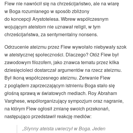
Flew nie nawrócił się na chrześcijaństwo, ale na wiarę
w Boga rozumianego w sposób zbliżony
do koncepcji Arystotelesa. Wbrew współczesnym
wojującym ateistom nie uznawał religii, w tym
chrześcijaństwa, za sentymentalny nonsens.
Odrzucenie ateizmu przez Flew wywołało niebywały szok
w ateistycznej społeczności. Dlaczego? Otóż Flew był
zawodowym filozofem, jako znawca tematu przez kilka
dziesięcioleci dostarczał argumentów na rzecz ateizmu.
Był ikoną współczesnego ateizmu. Zerwanie Flew
z poglądem zaprzeczającym istnieniu Boga stało się
głośną sprawą w światowych mediach. Roy Abraham
Varghese, współorganizujący sympozjum oraz nagranie,
na którym Flew ogłosił zmianę swoich przekonań,
następująco przedstawił reakcję mediów:
„Słynny ateista uwierzył w Boga. Jeden