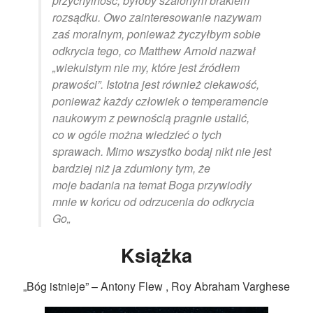
przychylność, byłoby szalonym brakiem
rozsądku. Owo zainteresowanie nazywam
zaś moralnym, ponieważ życzyłbym sobie
odkrycia tego, co Matthew Arnold nazwał
„wiekuistym nie my, które jest źródłem
prawości”. Istotna jest również ciekawość,
ponieważ każdy człowiek o temperamencie
naukowym z pewnością pragnie ustalić,
co w ogóle można wiedzieć o tych
sprawach. Mimo wszystko bodaj nikt nie jest
bardziej niż ja zdumiony tym, że
moje badania na temat Boga przywiodły
mnie w końcu od odrzucenia do odkrycia
Go
„
Książka
„Bóg istnieje” – Antony Flew , Roy Abraham Varghese