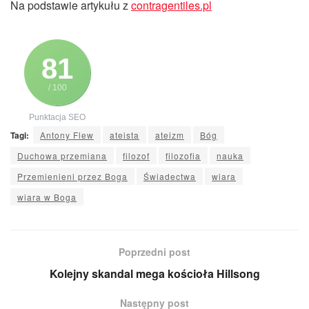
Na podstawie artykułu z
contragentiles.pl
81
/ 100
Punktacja SEO
Tagi:
Antony Flew
ateista
ateizm
Bóg
Duchowa przemiana
filozof
filozofia
nauka
Przemienieni przez Boga
Świadectwa
wiara
wiara w Boga
Poprzedni post
Kolejny skandal mega kościoła Hillsong
Następny post