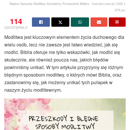
Błędne Sposoby Modlitwy Kompletny Przewodnik Biblijny - kosciol.czest.pl (1200 x
675 px)
114
UDOSTĘPNIŁO
Modlitwa jest kluczowym elementem życia duchowego dla
wielu osób, lecz nie zawsze jest łatwo wiedzieć, jak się
modlić. Biblia oferuje nie tylko wskazówki, jak modlić się
skutecznie, ale również poucza nas, jakich błędów
powinniśmy unikać. W tym artykule przyjrzymy się różnym
błędnym sposobom modlitwy, o których mówi Biblia, oraz
zastanowimy się, jak możemy unikać tych pułapek w
naszym życiu modlitewnym.