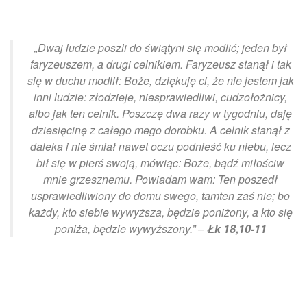
„Dwaj ludzie poszli do świątyni się modlić; jeden był
faryzeuszem, a drugi celnikiem. Faryzeusz stanął i tak
się w duchu modlił: Boże, dziękuję ci, że nie jestem jak
inni ludzie: złodzieje, niesprawiedliwi, cudzołożnicy,
albo jak ten celnik. Poszczę dwa razy w tygodniu, daję
dziesięcinę z całego mego dorobku. A celnik stanął z
daleka i nie śmiał nawet oczu podnieść ku niebu, lecz
bił się w pierś swoją, mówiąc: Boże, bądź miłościw
mnie grzesznemu. Powiadam wam: Ten poszedł
usprawiedliwiony do domu swego, tamten zaś nie; bo
każdy, kto siebie wywyższa, będzie poniżony, a kto się
poniża, będzie wywyższony.” –
Łk 18,10-11