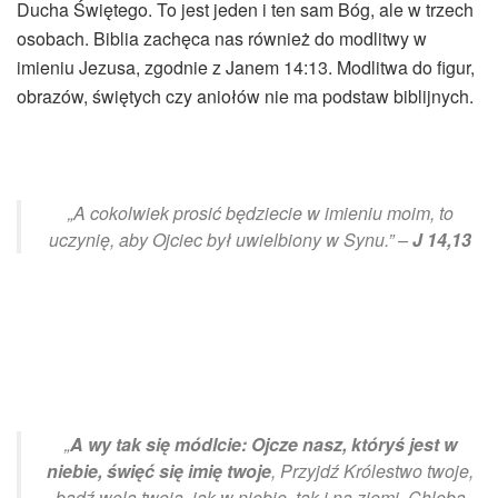
Ducha Świętego. To jest jeden i ten sam Bóg, ale w trzech
osobach. Biblia zachęca nas również do modlitwy w
imieniu Jezusa, zgodnie z Janem 14:13. Modlitwa do figur,
obrazów, świętych czy aniołów nie ma podstaw biblijnych.
„A cokolwiek prosić będziecie w imieniu moim, to
uczynię, aby Ojciec był uwielbiony w Synu.” –
J 14,13
„
A wy tak się módlcie: Ojcze nasz, któryś jest w
niebie, święć się imię twoje
, Przyjdź Królestwo twoje,
bądź wola twoja, jak w niebie, tak i na ziemi. Chleba