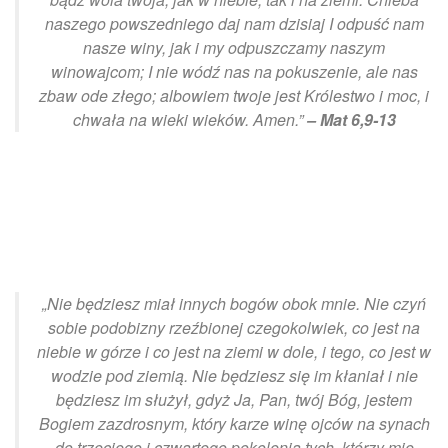
naszego powszedniego daj nam dzisiaj I odpuść nam
nasze winy, jak i my odpuszczamy naszym
winowajcom; I nie wódź nas na pokuszenie, ale nas
zbaw ode złego; albowiem twoje jest Królestwo i moc, i
chwała na wieki wieków. Amen.”
– Mat 6,9-13
„Nie będziesz miał innych bogów obok mnie. Nie czyń
sobie podobizny rzeźbionej czegokolwiek, co jest na
niebie w górze i co jest na ziemi w dole, i tego, co jest w
wodzie pod ziemią. Nie będziesz się im kłaniał i nie
będziesz im służył, gdyż Ja, Pan, twój Bóg, jestem
Bogiem zazdrosnym, który karze winę ojców na synach
do trzeciego i czwartego pokolenia tych, którzy mię