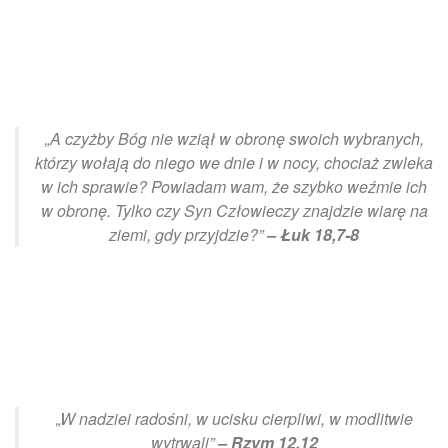
„A czyżby Bóg nie wziął w obronę swoich wybranych,
którzy wołają do niego we dnie i w nocy, chociaż zwleka
w ich sprawie? Powiadam wam, że szybko weźmie ich
w obronę. Tylko czy Syn Człowieczy znajdzie wiarę na
ziemi, gdy przyjdzie?”
– Łuk 18,7-8
„W nadziei radośni, w ucisku cierpliwi, w modlitwie
wytrwali”
– Rzym 12,12