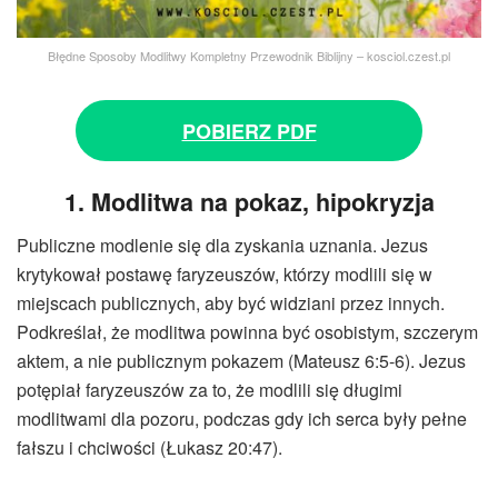
Błędne Sposoby Modlitwy Kompletny Przewodnik Biblijny – kosciol.czest.pl
POBIERZ PDF
1. Modlitwa na pokaz, hipokryzja
Publiczne modlenie się dla zyskania uznania. Jezus
krytykował postawę faryzeuszów, którzy modlili się w
miejscach publicznych, aby być widziani przez innych.
Podkreślał, że modlitwa powinna być osobistym, szczerym
aktem, a nie publicznym pokazem (Mateusz 6:5-6). Jezus
potępiał faryzeuszów za to, że modlili się długimi
modlitwami dla pozoru, podczas gdy ich serca były pełne
fałszu i chciwości (Łukasz 20:47).