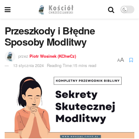
Przeszkody i Błędne
Sposoby Modlitwy
przez
Piotr Wosinek (KChwCz)
A
A
13 stycznia 2024
Reading Time:15 mins read