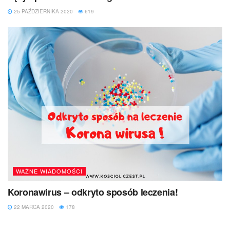
25 PAŹDZIERNIKA 2020
619
WAŻNE WIADOMOŚCI
Koronawirus – odkryto sposób leczenia!
22 MARCA 2020
178