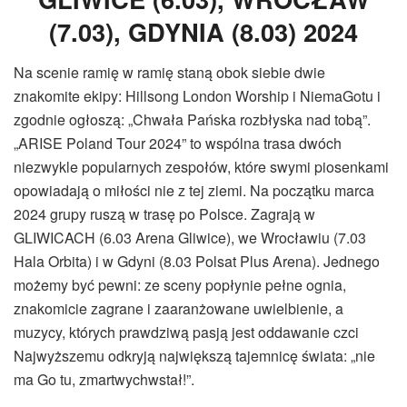
(7.03), GDYNIA (8.03) 2024
Na scenie ramię w ramię staną obok siebie dwie
znakomite ekipy: Hillsong London Worship i NiemaGotu i
zgodnie ogłoszą: „Chwała Pańska rozbłyska nad tobą”.
„ARISE Poland Tour 2024” to wspólna trasa dwóch
niezwykle popularnych zespołów, które swymi piosenkami
opowiadają o miłości nie z tej ziemi. Na początku marca
2024 grupy ruszą w trasę po Polsce. Zagrają w
GLIWICACH (6.03 Arena Gliwice), we Wrocławiu (7.03
Hala Orbita) i w Gdyni (8.03 Polsat Plus Arena). Jednego
możemy być pewni: ze sceny popłynie pełne ognia,
znakomicie zagrane i zaaranżowane uwielbienie, a
muzycy, których prawdziwą pasją jest oddawanie czci
Najwyższemu odkryją największą tajemnicę świata: „nie
ma Go tu, zmartwychwstał!”.