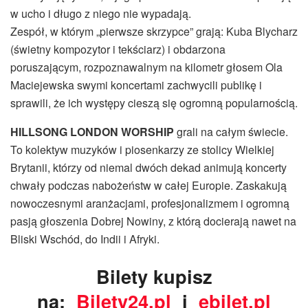
w ucho i długo z niego nie wypadają.
Zespół, w którym „pierwsze skrzypce” grają: Kuba Blycharz
(świetny kompozytor i tekściarz) i obdarzona
poruszającym, rozpoznawalnym na kilometr głosem Ola
Maciejewska swymi koncertami zachwycili publikę i
sprawili, że ich występy cieszą się ogromną popularnością.
HILLSONG LONDON WORSHIP
grali na całym świecie.
To kolektyw muzyków i piosenkarzy ze stolicy Wielkiej
Brytanii, którzy od niemal dwóch dekad animują koncerty
chwały podczas nabożeństw w całej Europie. Zaskakują
nowoczesnymi aranżacjami, profesjonalizmem i ogromną
pasją głoszenia Dobrej Nowiny, z którą docierają nawet na
Bliski Wschód, do Indii i Afryki.
Bilety kupisz
na:
Bilety24.pl
i
ebilet.pl