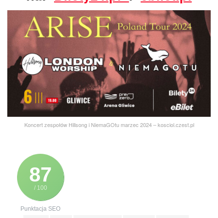
Koncert zespołów Hillsong i NiemaGOtu marzec 2024 – kosciol.czest.pl
87
/ 100
Punktacja SEO