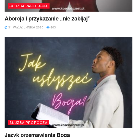
SŁUŻBA PASTERSKA
Aborcja i przykazanie „nie zabijaj”
31 PAŹDZIERNIKA 2020
803
SŁUŻBA PROROCZA
Język przemawiania Boga