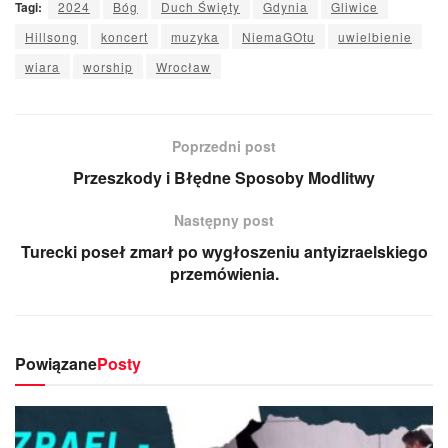
Tagi:
2024
Bóg
Duch Święty
Gdynia
Gliwice
Hillsong
koncert
muzyka
NiemaGOtu
uwielbienie
wiara
worship
Wrocław
Poprzedni post
Przeszkody i Błędne Sposoby Modlitwy
Następny post
Turecki poseł zmarł po wygłoszeniu antyizraelskiego
przemówienia.
Powiązane
Posty