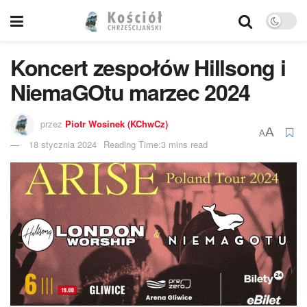
Koncert zespołów Hillsong i
NiemaGOtu marzec 2024
przez
Piotr Wosinek (KChwCz)
A
A
18 stycznia 2024
Reading Time:3 mins read