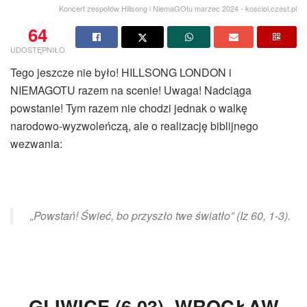
Koncert zespołów Hillsong i NiemaGOtu marzec 2024 - kosciol.czest.pl
64
UDOSTĘPNIŁO
Tego jeszcze nie było! HILLSONG LONDON i
NIEMAGOTU razem na scenie! Uwaga! Nadciąga
powstanie! Tym razem nie chodzi jednak o walkę
narodowo-wyzwoleńczą, ale o realizację biblijnego
wezwania:
„Powstań! Świeć, bo przyszło twe światło” (Iz 60, 1-3).
GLIWICE (6.03), WROCŁAW