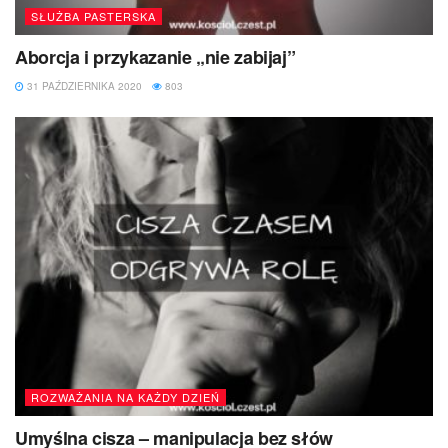
SŁUŻBA PASTERSKA
Aborcja i przykazanie „nie zabijaj”
31 PAŹDZIERNIKA 2020
803
ROZWAŻANIA NA KAŻDY DZIEŃ
Umyślna cisza – manipulacja bez słów