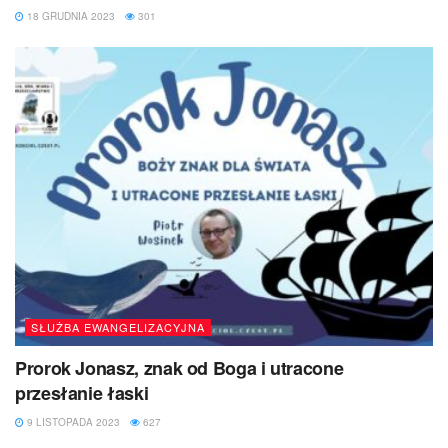
18 GRUDNIA 2023
301
SŁUŻBA EWANGELIZACYJNA
Prorok Jonasz, znak od Boga i utracone
przesłanie łaski
9 LISTOPADA 2023
627