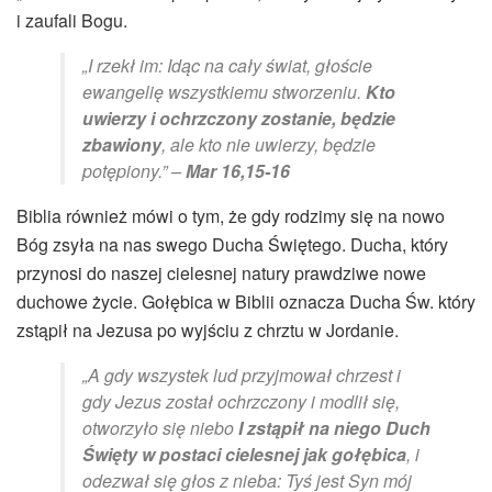
i zaufali Bogu.
„I rzekł im: Idąc na cały świat, głoście
ewangelię wszystkiemu stworzeniu.
Kto
uwierzy i ochrzczony zostanie, będzie
zbawiony
, ale kto nie uwierzy, będzie
potępiony.” –
Mar 16,15-16
Biblia również mówi o tym, że gdy rodzimy się na nowo
Bóg zsyła na nas swego Ducha Świętego. Ducha, który
przynosi do naszej cielesnej natury prawdziwe nowe
duchowe życie. Gołębica w Biblii oznacza Ducha Św. który
zstąpił na Jezusa po wyjściu z chrztu w Jordanie.
„A gdy wszystek lud przyjmował chrzest i
gdy Jezus został ochrzczony i modlił się,
otworzyło się niebo
I zstąpił na niego Duch
Święty w postaci cielesnej jak gołębica
, i
odezwał się głos z nieba: Tyś jest Syn mój