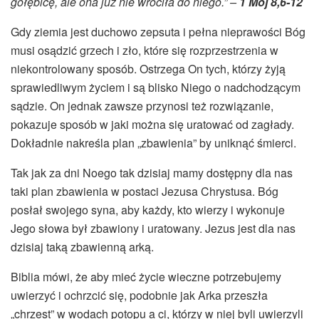
gołębicę, ale ona już nie wróciła do niego.” –
1 Moj 8,6-12
Gdy ziemia jest duchowo zepsuta i pełna nieprawości Bóg
musi osądzić grzech i zło, które się rozprzestrzenia w
niekontrolowany sposób. Ostrzega On tych, którzy żyją
sprawiedliwym życiem i są blisko Niego o nadchodzącym
sądzie. On jednak zawsze przynosi też rozwiązanie,
pokazuje sposób w jaki można się uratować od zagłady.
Dokładnie nakreśla plan „zbawienia” by uniknąć śmierci.
Tak jak za dni Noego tak dzisiaj mamy dostępny dla nas
taki plan zbawienia w postaci Jezusa Chrystusa. Bóg
posłał swojego syna, aby każdy, kto wierzy i wykonuje
Jego słowa był zbawiony i uratowany. Jezus jest dla nas
dzisiaj taką zbawienną arką.
Biblia mówi, że aby mieć życie wieczne potrzebujemy
uwierzyć i ochrzcić się, podobnie jak Arka przeszła
„chrzest” w wodach potopu a ci, którzy w niej byli uwierzyli