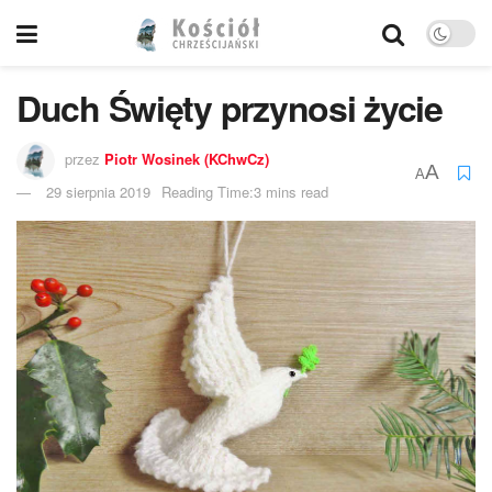
Duch Święty przynosi życie
przez
Piotr Wosinek (KChwCz)
A
A
29 sierpnia 2019
Reading Time:3 mins read