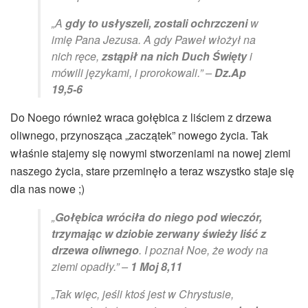
„A
gdy to usłyszeli, zostali ochrzczeni
w
imię Pana Jezusa. A gdy Paweł włożył na
nich ręce,
zstąpił na nich Duch Święty
i
mówili językami, i prorokowali.” –
Dz.Ap
19,5-6
Do Noego również wraca gołębica z liściem z drzewa
oliwnego, przynosząca „zaczątek” nowego życia. Tak
właśnie stajemy się nowymi stworzeniami na nowej ziemi
naszego życia, stare przeminęło a teraz wszystko staje się
dla nas nowe ;)
„
Gołębica wróciła do niego pod wieczór,
trzymając w dziobie zerwany świeży liść z
drzewa oliwnego
. I poznał Noe, że wody na
ziemi opadły.” –
1 Moj 8,11
„Tak więc, jeśli ktoś jest w Chrystusie,