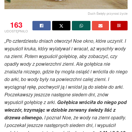
Duch Święty przynosi życie
163
UDOSTĘPNIŁO
„Po czterdziestu dniach otworzył Noe okno, które uczynił. I
wypuścił kruka, który wylatywał i wracał, aż wyschły wody
na ziemi. Potem wypuścił gołębicę, aby zobaczyć, czy
opadły wody z powierzchni ziemi. Ale gołębica nie
znalazła niczego, gdzie by mogła osiąść i wróciła do niego
do arki, bo wody były na powierzchni całej ziemi. I
wyciągnął rękę, pochwycił ją i wniósł ją do siebie do arki.
Poczekawszy jeszcze następne siedem dni, znów
wypuścił gołębicę z arki.
Gołębica wróciła do niego pod
wieczór, trzymając w dziobie zerwany świeży liść z
drzewa oliwnego.
I poznał Noe, że wody na ziemi opadły.
I poczekał jeszcze następnych siedem dni, i wypuścił