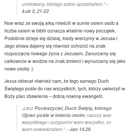
umiłowany, którego sobie upodobałem.” –
Łuk 3, 21-22
Noe wraz ze swoją arką mieścili w sumie osiem osób a
liczba osiem w biblii oznacza właśnie nowy początek.
Podobnie dzieje się dzisiaj, kiedy wierzymy w Jezusa i
Jego słowa dajemy się również ochrzcić na znak
rozpoczęcia nowego życia z Jezusem. Zanurzamy się
całkowicie w wodzie na znak śmierci i wynurzamy się jako
nowe osoby ;)
Jezus obiecał również nam, że tego samego Duch
Świętego pośle do nas wszystkich, tych, którzy uwierzyli w
Boży plan zbawienia – dobrą nowinę ewangelii.
„Lecz
Pocieszyciel, Duch Święty, którego
Ojciec pośle w imieniu moim
, nauczy was
wszystkiego i przypomni wam wszystko, co
wam powiedziałem.” –
Jan 14,26