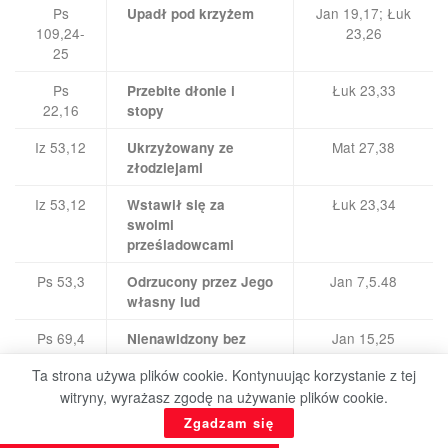
Ps
Jan 19,17; Łuk
Upadł pod krzyżem
109,24-
23,26
25
Ps
Łuk 23,33
Przebite dłonie i
22,16
stopy
Iz 53,12
Mat 27,38
Ukrzyżowany ze
złodziejami
Iz 53,12
Łuk 23,34
Wstawił się za
swoimi
prześladowcami
Ps 53,3
Jan 7,5.48
Odrzucony przez Jego
własny lud
Ps 69,4
Jan 15,25
Nienawidzony bez
powodu
Ta strona używa plików cookie. Kontynuując korzystanie z tej
Ps
Łuk 23,49
Przyjaciele stali z
witryny, wyrażasz zgodę na używanie plików cookie.
38,11
daleka
Zgadzam się