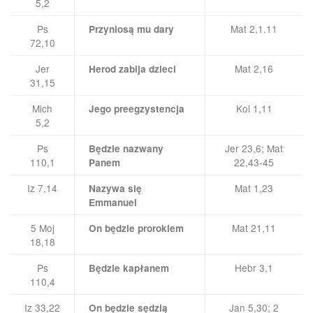
5,2
Ps
Mat 2,1.11
Przyniosą mu dary
72,10
Jer
Mat 2,16
Herod zabija dzieci
31,15
Mich
Kol 1,11
Jego preegzystencja
5,2
Ps
Jer 23,6; Mat
Będzie nazwany
110,1
22,43-45
Panem
Iz 7,14
Mat 1,23
Nazywa się
Emmanuel
5 Moj
Mat 21,11
On będzie prorokiem
18,18
Ps
Hebr 3,1
Będzie kapłanem
110,4
Iz 33,22
Jan 5,30; 2
On będzie sędzią