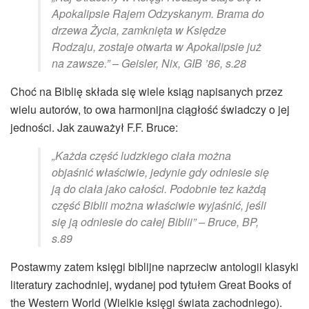
Apokalipsie Rajem Odzyskanym. Brama do
drzewa Życia, zamknięta w Księdze
Rodzaju, zostaje otwarta w Apokalipsie już
na zawsze.” – Geisler, Nix, GIB ’86, s.28
Choć na Biblię składa się wiele ksiąg napisanych przez
wielu autorów, to owa harmonijna ciągłość świadczy o jej
jedności. Jak zauważył F.F. Bruce:
„Każda część ludzkiego ciała można
objaśnić właściwie, jedynie gdy odniesie się
ją do ciała jako całości. Podobnie tez każdą
część Biblii można właściwie wyjaśnić, jeśli
się ją odniesie do całej Biblii” – Bruce, BP,
s.89
Postawmy zatem księgi biblijne naprzeciw antologii klasyki
literatury zachodniej, wydanej pod tytułem Great Books of
the Western World (Wielkie księgi świata zachodniego).