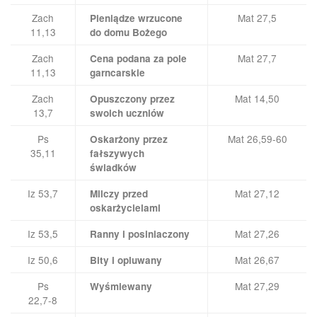
Zach
Mat 27,5
Pieniądze wrzucone
11,13
do domu Bożego
Zach
Mat 27,7
Cena podana za pole
11,13
garncarskie
Zach
Mat 14,50
Opuszczony przez
13,7
swoich uczniów
Ps
Mat 26,59-60
Oskarżony przez
35,11
fałszywych
świadków
Iz 53,7
Mat 27,12
Milczy przed
oskarżycielami
Iz 53,5
Mat 27,26
Ranny i posiniaczony
Iz 50,6
Mat 26,67
Bity i opluwany
Ps
Mat 27,29
Wyśmiewany
22,7-8