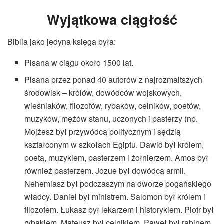
Wyjątkowa ciągłość
Biblia jako jedyna księga była:
Pisana w ciągu około 1500 lat.
Pisana przez ponad 40 autorów z najrozmaitszych
środowisk – królów, dowódców wojskowych,
wieśniaków, filozofów, rybaków, celników, poetów,
muzyków, mężów stanu, uczonych i pasterzy (np.
Mojżesz był przywódcą politycznym i sędzią
kształconym w szkołach Egiptu. Dawid był królem,
poetą, muzykiem, pasterzem i żołnierzem. Amos był
również pasterzem. Jozue był dowódcą armii.
Nehemiasz był podczaszym na dworze pogańskiego
władcy. Daniel był ministrem. Salomon był królem i
filozofem. Łukasz był lekarzem i historykiem. Piotr był
rybakiem. Mateusz był celnikiem. Paweł był rabinem.