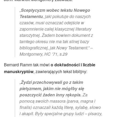
„
Sceptycyzm wobec tekstu Nowego
Testamentu
, jaki pokutuje do naszych
czasów, musi oznaczać odejście w
zapomnienie całej klasycznej literatury
starożytnej. Żadem bowiem dokument z
tamtego okresu nie ma tak silnej bazy
bibliograficznej, jak Nowy Testament.” –
Montgomery, HC ’71, s.29
Bernard Ramm tak mówi
o dokładności i liczbie
manuskryptów
, zawierających tekst biblijny:
„
Żydzi przechowywali go z takim
pietyzmem, jakim nie mógłby się
poszczycić żaden inny rękopis.
Za
pomocą swoich
massora
(
parva, magna i
finalis
) oznaczali każdą literę, sylabę, słowo
i akapit. Były specjalne grupy ludzi – pisarzy,