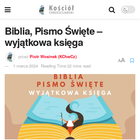
Biblia, Pismo Święte –
wyjątkowa księga
przez
Piotr Wosinek (KChwCz)
A
A
1 marca 2024
Reading Time:22 mins read