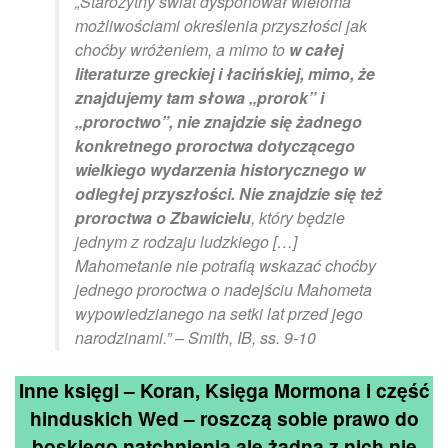
„Starożytny świat dysponował wieloma
możliwościami określenia przyszłości jak
choćby wróżeniem, a mimo to
w całej
literaturze greckiej i łacińskiej, mimo, że
znajdujemy tam słowa „prorok” i
„proroctwo”, nie znajdzie się żadnego
konkretnego proroctwa dotyczącego
wielkiego wydarzenia historycznego w
odległej przyszłości. Nie znajdzie się też
proroctwa o Zbawicielu
, który będzie
jednym z rodzaju ludzkiego […]
Mahometanie nie potrafią wskazać choćby
jednego proroctwa o nadejściu Mahometa
wypowiedzianego na setki lat przed jego
narodzinami.” – Smith, IB, ss. 9-10
Inne księgi – Koran, Księga Mormona i część
hinduskich Wed – roszczą sobie prawo do
boskiego natchnienia ale żadna z nich nie