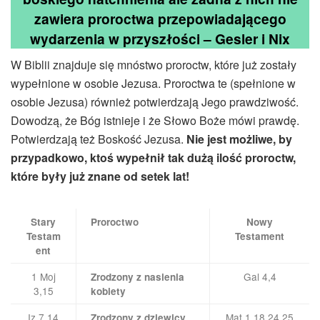
zawiera proroctwa przepowiadającego
wydarzenia w przyszłości – Gesler i Nix
W Biblii znajduje się mnóstwo proroctw, które już zostały
wypełnione w osobie Jezusa. Proroctwa te (spełnione w
osobie Jezusa) również potwierdzają Jego prawdziwość.
Dowodzą, że Bóg istnieje i że Słowo Boże mówi prawdę.
Potwierdzają też Boskość Jezusa.
Nie jest możliwe, by
przypadkowo, ktoś wypełnił tak dużą ilość proroctw,
które były już znane od setek lat!
Stary
Proroctwo
Nowy
Testam
Testament
ent
1 Moj
Gal 4,4
Zrodzony z nasienia
3,15
kobiety
Iz 7,14
Mat 1,18.24.25
Zrodzony z dziewicy