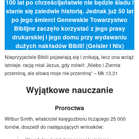
100 lat po chrześcijaństwie nie będzie śladu i
stanie się zaledwie historią. Jednak już 50 lat
po jego śmierci Genewskie Towarzystwo
Biblijne zaczęło korzystać z jego prasy
drukarskiej i jego domu przy wydawaniu
dużych nakładów Biblii! (Geisler i Nix)
Nieprzyjaciele Biblii pojawiają się i znikają, lecz ona wciąż
istnieje. rację miał Jezus, gdy mówił: „Niebo i Ziemia
przeminą, ale słowa moje nie przeminą” – Mk 13,31
Wyjątkowe nauczanie
Proroctwa
Wilbur Smith, właściciel księgozbioru liczącego 25 000
tomów, doszedł do następujących wniosków: