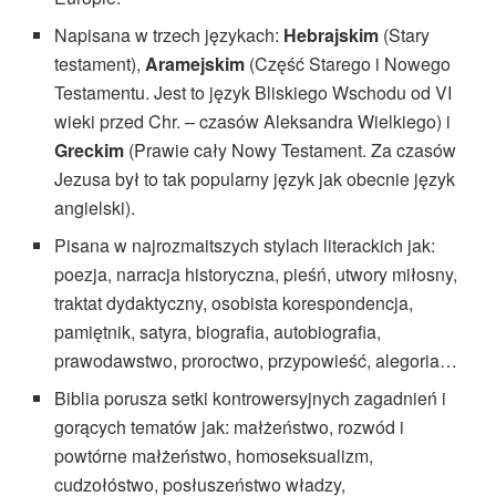
Napisana w trzech językach:
Hebrajskim
(Stary
testament),
Aramejskim
(Część Starego i Nowego
Testamentu. Jest to język Bliskiego Wschodu od VI
wieki przed Chr. – czasów Aleksandra Wielkiego) i
Greckim
(Prawie cały Nowy Testament. Za czasów
Jezusa był to tak popularny język jak obecnie język
angielski).
Pisana w najrozmaitszych stylach literackich jak:
poezja, narracja historyczna, pieśń, utwory miłosny,
traktat dydaktyczny, osobista korespondencja,
pamiętnik, satyra, biografia, autobiografia,
prawodawstwo, proroctwo, przypowieść, alegoria…
Biblia porusza setki kontrowersyjnych zagadnień i
gorących tematów jak: małżeństwo, rozwód i
powtórne małżeństwo, homoseksualizm,
cudzołóstwo, posłuszeństwo władzy,