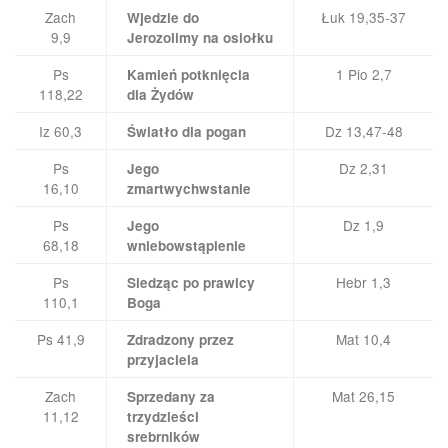
Zach
Łuk 19,35-37
Wjedzie do
9,9
Jerozolimy na osiołku
Ps
1 Pio 2,7
Kamień potknięcia
118,22
dla Żydów
Iz 60,3
Dz 13,47-48
Światło dla pogan
Ps
Dz 2,31
Jego
16,10
zmartwychwstanie
Ps
Dz 1,9
Jego
68,18
wniebowstąpienie
Ps
Hebr 1,3
Siedząc po prawicy
110,1
Boga
Ps 41,9
Mat 10,4
Zdradzony przez
przyjaciela
Zach
Mat 26,15
Sprzedany za
11,12
trzydzieści
srebrników