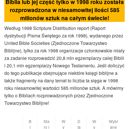
Biblia lub jej część tylko w 1998 roku została
rozprowadzona w niesamowitej ilości 585
milionów sztuk na całym świecie!
Według 1998 Scripture Distribution report (Raport
dystrybucji Pisma Świętego za rok 1998), wydanego przez
United Bible Societies (Zjednoczone Towarzystwo
Biblijne), tylko za rok 1998 organizacje członkowskie miały
za zadanie rozprowadzić 20,8 mln egzemplarzy całej Biblii
i 20,1 min egzemplarzy Nowego Testamentu. Jeśli doliczyć
do tego publikacje obejmujące niektóre księgi biblijne a
także fragmenty na dany temat to liczba ta sięga w 1998
roku niesamowitej wartości 585 milionów sztuk. A mówimy
tylko o Bibliach rozprowadzonych przez Zjednoczone
Towarzystwo Biblijne!
B
Sta
W
D
W
Wybr
i
ry i
y
la
y
ane