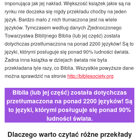
imponująca jak jej nakład. Większość książek jakie są na
rynku nie doczeka się nigdy przekładu choćby na jeden
język. Bardzo mało z nich tłumaczona jest na wiele
języków. Tymczasem według danych Zjednoczonego
Towarzystwa Biblijnego Biblia (lub jej część) została
dotychczas przetłumaczona na ponad 2200 języków! Są to
języki, którymi posługuje się ponad 90% ludności świata.
Żadna inna książka w dziejach świata nie była
przekładana tyle razy, co Biblia. Wszystkie powyższe dane
można sprawdzić na stronie
http://biblesociety.org
Biblia (lub jej część) została dotychczas
przetłumaczona na ponad 2200 języków! Są
to języki, którymi posługuje się ponad 90%
ludności świata.
Dlaczego warto czytać różne przekłady