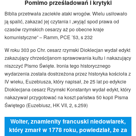
Pomimo prześladowań i krytyki
Biblia przetrwała zaciekłe ataki wrogów. Wielu usiłowało
ją spalić, zakazać jej czytania i „wyjąć spod prawa od
czasów rzymskich cesarzy aż po obecne kraje
komunistyczne” – Ramm, PCE ’53, s 232
W roku 303 po Chr. cesarz rzymski Dioklecjan wydał edykt
zakazujący chrześcijanom sprawowania kultu i nakazujący
niszczyć Pismo Święte. Ironia tego historycznego
wydarzenia została dostrzeżona przez historyka kościoła z
IV wieku, Euzebiusza, który napisał, że 25 lat po edykcie
Dioklecjana cesarz Rzymski Konstantyn wydał edykt, który
nakazywał przygotować na koszt państwa 50 kopii Pisma
Świętego (Euzebiusz, HK VII, 2, s.259)
Wolter, znamienity francuski niedowiarek,
który zmarł w 1778 roku, powiedział, że za