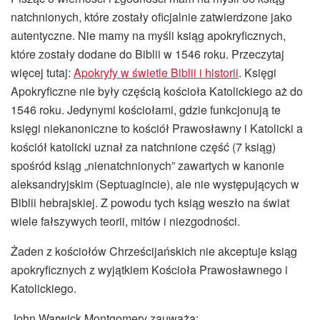
natchnionych, które zostały oficjalnie zatwierdzone jako
autentyczne. Nie mamy na myśli ksiąg apokryficznych,
które zostały dodane do Biblii w 1546 roku. Przeczytaj
więcej tutaj:
Apokryfy w świetle Biblii i historii
. Księgi
Apokryficzne nie były częścią kościoła Katolickiego aż do
1546 roku. Jedynymi kościołami, gdzie funkcjonują te
księgi niekanoniczne to kościół Prawosławny i Katolicki a
kościół katolicki uznał za natchnione część (7 ksiąg)
spośród ksiąg „nienatchnionych” zawartych w kanonie
aleksandryjskim (Septuagincie), ale nie występujących w
Biblii hebrajskiej. Z powodu tych ksiąg weszło na świat
wiele fałszywych teorii, mitów i niezgodności.
Żaden z kościołów Chrześcijańskich nie akceptuje ksiąg
apokryficznych z wyjątkiem Kościoła Prawosławnego i
Katolickiego.
John Warwick Montgomery zauważa: