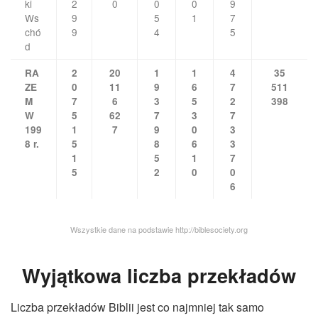
ki
2
0
0
0
9
Ws
9
5
1
7
chó
9
4
5
d
RA
2
20
1
1
4
35
ZE
0
11
9
6
7
511
M
7
6
3
5
2
398
W
5
62
7
3
7
199
1
7
9
0
3
8 r.
5
8
6
3
1
5
1
7
5
2
0
0
6
Wszystkie dane na podstawie http://biblesociety.org
Wyjątkowa liczba przekładów
Liczba przekładów Biblii jest co najmniej tak samo