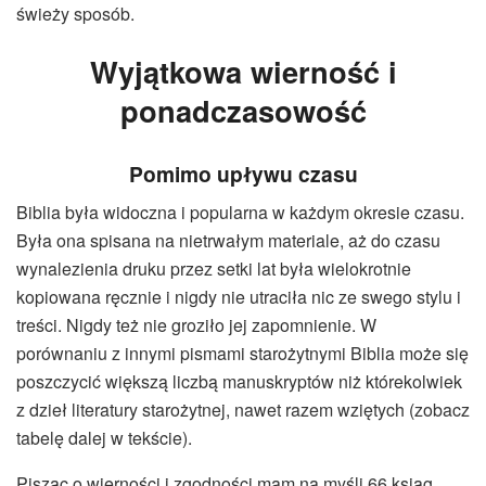
świeży sposób.
Wyjątkowa wierność i
ponadczasowość
Pomimo upływu czasu
Biblia była widoczna i popularna w każdym okresie czasu.
Była ona spisana na nietrwałym materiale, aż do czasu
wynalezienia druku przez setki lat była wielokrotnie
kopiowana ręcznie i nigdy nie utraciła nic ze swego stylu i
treści. Nigdy też nie groziło jej zapomnienie. W
porównaniu z innymi pismami starożytnymi Biblia może się
poszczycić większą liczbą manuskryptów niż którekolwiek
z dzieł literatury starożytnej, nawet razem wziętych (zobacz
tabelę dalej w tekście).
Pisząc o wierności i zgodności mam na myśli 66 ksiąg