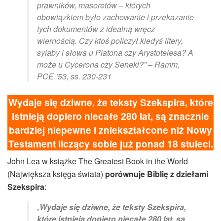
prawników, masoretów – których
obowiązkiem było zachowanie i przekazanie
tych dokumentów z idealną wręcz
wiernością. Czy ktoś policzył kiedyś litery,
sylaby i słowa u Platona czy Arystotelesa? A
może u Cycerona czy Seneki?” – Ramm,
PCE ’53, ss. 230-231
Wydaje się dziwne, że teksty Szekspira, które
istnieją dopiero niecałe 280 lat, są znacznie
bardziej niepewne i zniekształcone niż Nowy
Testament liczący sobie już ponad 18 stuleci.
John Lea w książke The Greatest Book in the World
(Największa księga świata)
porównuje Biblię z dziełami
Szekspira
:
„
Wydaje się dziwne, że teksty Szekspira,
które istnieją dopiero niecałe 280 lat, są