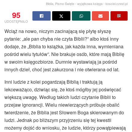
Biblia, Pismo Święte - wyjątkowa księga - kosciol.czest.pl
95
UDOSTĘPNIŁO
Wciąż na nowo, niczym zacinającą się płytę słyszę
pytanie: „ale pan chyba nie czyta Biblii?” albo ktoś inny
dodaje, że „Biblia to książka, jak każda inna, wymieniana
pośród wielu tytułów”. Nie brakuje osób, które mają Biblię
w swoim księgozbiorze. Dumnie wystawiają ja pośród
innych dzieł, choć jest zakurzona i nie otwierana od lat.
Inni ludzie z kolei pogardzają Biblią i traktują ją
lekceważąco, dziwiąc się, że ktoś mógłby jej poświęcać
większą uwagę. Według takich ludzi czytanie Biblii to
przejaw ignorancji. Wielu niewierzących próbuje obalić
twierdzenie, że Biblia jest Słowem Boga skierowanym do
ludzi. Jednak po bliższym przyjrzeniu się tej kwestii
możemy dojść do wniosku, że ludzie, którzy powątpiewają