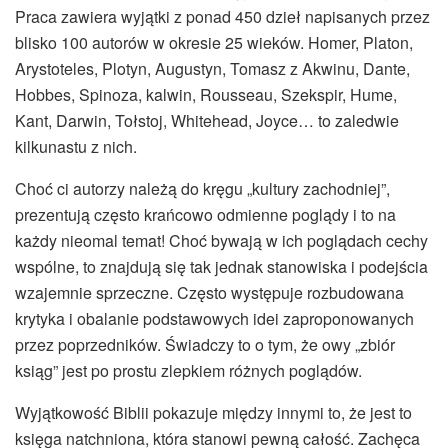
Praca zawiera wyjątki z ponad 450 dzieł napisanych przez
blisko 100 autorów w okresie 25 wieków. Homer, Platon,
Arystoteles, Plotyn, Augustyn, Tomasz z Akwinu, Dante,
Hobbes, Spinoza, kalwin, Rousseau, Szekspir, Hume,
Kant, Darwin, Tołstoj, Whitehead, Joyce… to zaledwie
kilkunastu z nich.
Choć ci autorzy należą do kręgu „kultury zachodniej”,
prezentują często krańcowo odmienne poglądy i to na
każdy nieomal temat! Choć bywają w ich poglądach cechy
wspólne, to znajdują się tak jednak stanowiska i podejścia
wzajemnie sprzeczne. Często występuje rozbudowana
krytyka i obalanie podstawowych idei zaproponowanych
przez poprzedników. Świadczy to o tym, że owy „zbiór
ksiąg” jest po prostu zlepkiem różnych poglądów.
Wyjątkowość Biblii pokazuje między innymi to, że jest to
księga natchniona, która stanowi pewną całość. Zachęca