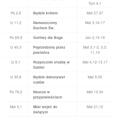
Tym 4,1
Ps 2,6
Mat 27,37
Będzie królem
Iz 11,2
Mat 3,16-17
Namaszczony
Duchem Św.
Ps 69,9
Jan 2,15-16
Gorliwy dla Boga
Iz 40,3
Mat 3,1-2; 3,3;
Poprzedzony przez
11,10
posłańca
Iz 9,1
Mat 4,12-13.17
Rozpocznie służbę w
Galilei
Iz 35,6
Mat 9,35
Będzie dokonywał
cudów
Ps 78,2
Mat 13,34
Naucza w
przypowieściach
Mal 3,1
Mat 21,12
Miał wejść do
świątyni