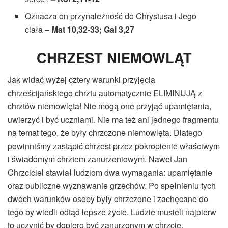
Oznacza on przynależność do Chrystusa i Jego
ciała
– Mat 10,32-33; Gal 3,27
CHRZEST NIEMOWLĄT
Jak widać wyżej cztery warunki przyjęcia
chrześcijańskiego chrztu automatycznie ELIMINUJĄ z
chrztów niemowlęta! Nie mogą one przyjąć upamiętania,
uwierzyć i być uczniami. Nie ma też ani jednego fragmentu
na temat tego, że były chrzczone niemowlęta. Dlatego
powinniśmy zastąpić chrzest przez pokropienie właściwym
i świadomym chrztem zanurzeniowym. Nawet Jan
Chrzciciel stawiał ludziom dwa wymagania: upamiętanie
oraz publiczne wyznawanie grzechów. Po spełnieniu tych
dwóch warunków osoby były chrzczone i zachęcane do
tego by wiedli odtąd lepsze życie. Ludzie musieli najpierw
to uczynić by dopiero być zanurzonym w chrzcie.