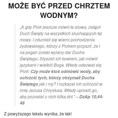
MOŻE BYĆ PRZED CHRZTEM
WODNYM?
„A gdy Piotr jeszcze mówił te słowa, zstąpił
Duch Święty na wszystkich słuchających tej
mowy. I zdumieli się wierni pochodzenia
żydowskiego, którzy z Piotrem przyszli, że i
na pogan został wylany dar Ducha
Świętego; Słyszeli ich bowiem, jak mówili
językami i wielbili Boga. Wtedy odezwał się
Piotr:
Czy może ktoś odmówić wody, aby
ochrzcić tych, którzy otrzymali Ducha
Świętego
jak i my? I rozkazał ich ochrzcić w
imię Jezusa Chrystusa. Wtedy uprosili go,
aby pozostał u nich kilka dni.”
– DzAp 10,44-
48
Z powyższego tekstu wynika, że tak!