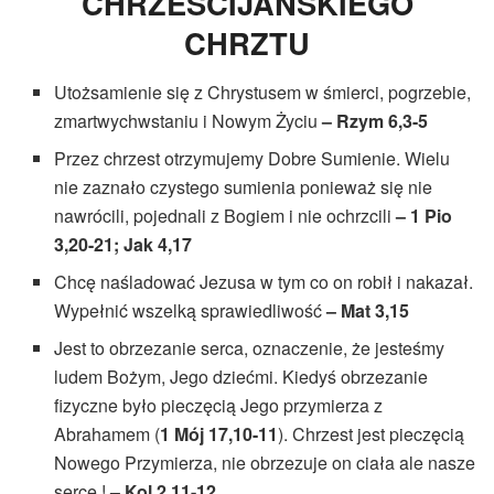
CHRZEŚCIJAŃSKIEGO
CHRZTU
Utożsamienie się z Chrystusem w śmierci, pogrzebie,
zmartwychwstaniu i Nowym Życiu
– Rzym 6,3-5
Przez chrzest otrzymujemy Dobre Sumienie. Wielu
nie zaznało czystego sumienia ponieważ się nie
nawrócili, pojednali z Bogiem i nie ochrzcili
– 1 Pio
3,20-21; Jak 4,17
Chcę naśladować Jezusa w tym co on robił i nakazał.
Wypełnić wszelką sprawiedliwość
– Mat 3,15
Jest to obrzezanie serca, oznaczenie, że jesteśmy
ludem Bożym, Jego dziećmi. Kiedyś obrzezanie
fizyczne było pieczęcią Jego przymierza z
Abrahamem (
1 Mój 17,10-11
). Chrzest jest pieczęcią
Nowego Przymierza, nie obrzezuje on ciała ale nasze
serce !
– Kol 2,11-12