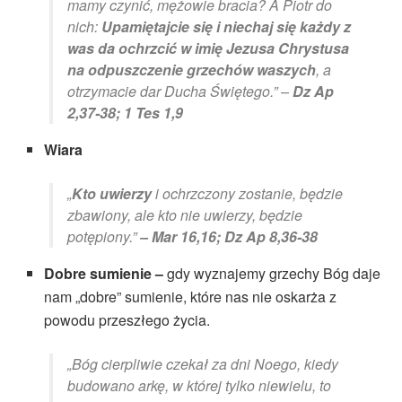
mamy czynić, mężowie bracia? A Piotr do
nich:
Upamiętajcie się i niechaj się każdy z
was da ochrzcić w imię Jezusa Chrystusa
na odpuszczenie grzechów waszych
, a
otrzymacie dar Ducha Świętego.” –
Dz Ap
2,37-38; 1 Tes 1,9
Wiara
„
Kto uwierzy
i ochrzczony zostanie, będzie
zbawiony, ale kto nie uwierzy, będzie
potępiony.”
– Mar 16,16; Dz Ap 8,36-38
Dobre sumienie –
gdy wyznajemy grzechy Bóg daje
nam „dobre” sumienie, które nas nie oskarża z
powodu przeszłego życia.
„Bóg cierpliwie czekał za dni Noego, kiedy
budowano arkę, w której tylko niewielu, to