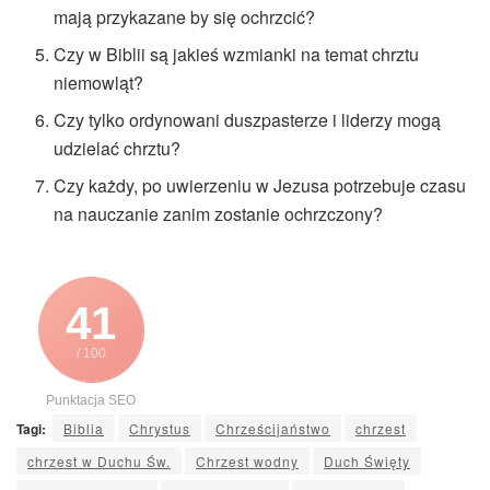
mają przykazane by się ochrzcić?
Czy w Biblii są jakieś wzmianki na temat chrztu
niemowląt?
Czy tylko ordynowani duszpasterze i liderzy mogą
udzielać chrztu?
Czy każdy, po uwierzeniu w Jezusa potrzebuje czasu
na nauczanie zanim zostanie ochrzczony?
41
/ 100
Punktacja SEO
Tagi:
Biblia
Chrystus
Chrześcijaństwo
chrzest
chrzest w Duchu Św.
Chrzest wodny
Duch Święty