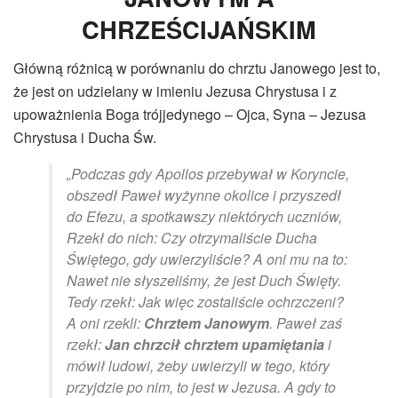
CHRZEŚCIJAŃSKIM
Główną różnicą w porównaniu do chrztu Janowego jest to,
że jest on udzielany w imieniu Jezusa Chrystusa i z
upoważnienia Boga trójjedynego – Ojca, Syna – Jezusa
Chrystusa i Ducha Św.
„Podczas gdy Apollos przebywał w Koryncie,
obszedł Paweł wyżynne okolice i przyszedł
do Efezu, a spotkawszy niektórych uczniów,
Rzekł do nich: Czy otrzymaliście Ducha
Świętego, gdy uwierzyliście? A oni mu na to:
Nawet nie słyszeliśmy, że jest Duch Święty.
Tedy rzekł: Jak więc zostaliście ochrzczeni?
A oni rzekli:
Chrztem Janowym
. Paweł zaś
rzekł:
Jan chrzcił chrztem upamiętania
i
mówił ludowi, żeby uwierzyli w tego, który
przyjdzie po nim, to jest w Jezusa. A gdy to