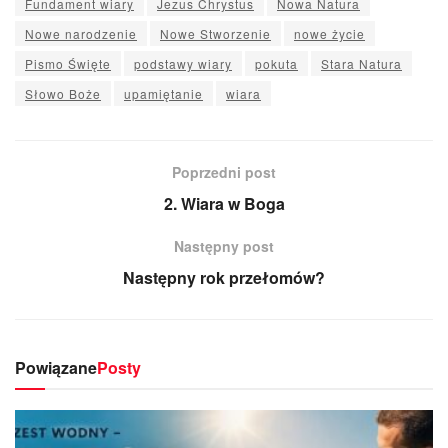
Fundament wiary
Jezus Chrystus
Nowa Natura
Nowe narodzenie
Nowe Stworzenie
nowe życie
Pismo Święte
podstawy wiary
pokuta
Stara Natura
Słowo Boże
upamiętanie
wiara
Poprzedni post
2. Wiara w Boga
Następny post
Następny rok przełomów?
Powiązane
Posty