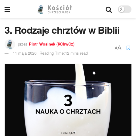
3. Rodzaje chrztów w Biblii
przez
Piotr Wosinek (KChwCz)
A
A
11 maja 2020
Reading Time:12 mins read