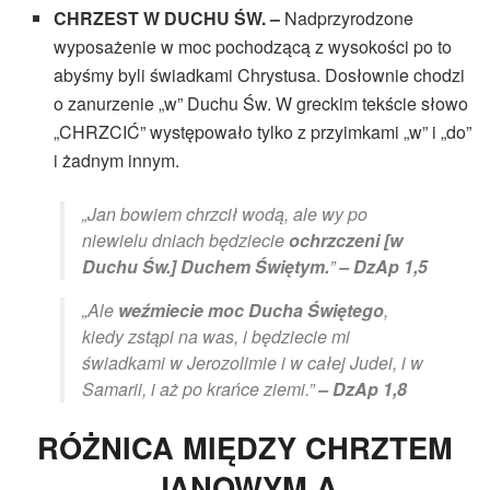
CHRZEST W DUCHU ŚW. –
Nadprzyrodzone
wyposażenie w moc pochodzącą z wysokości po to
abyśmy byli świadkami Chrystusa. Dosłownie chodzi
o zanurzenie „w” Duchu Św. W greckim tekście słowo
„CHRZCIĆ” występowało tylko z przyimkami „w” i „do”
i żadnym innym.
„Jan bowiem chrzcił wodą, ale wy po
niewielu dniach będziecie
ochrzczeni [w
Duchu Św.] Duchem Świętym.
”
– DzAp 1,5
„Ale
weźmiecie moc Ducha Świętego
,
kiedy zstąpi na was, i będziecie mi
świadkami w Jerozolimie i w całej Judei, i w
Samarii, i aż po krańce ziemi.”
– DzAp 1,8
RÓŻNICA MIĘDZY CHRZTEM
JANOWYM A