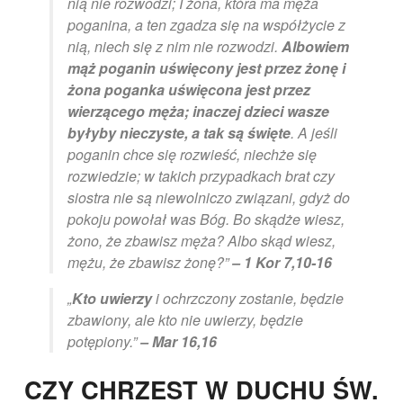
nią nie rozwodzi; I żona, która ma męża
poganina, a ten zgadza się na współżycie z
nią, niech się z nim nie rozwodzi.
Albowiem
mąż poganin uświęcony jest przez żonę
i
żona poganka uświęcona jest przez
wierzącego męża; inaczej dzieci wasze
byłyby nieczyste, a tak są święte
. A jeśli
poganin chce się rozwieść, niechże się
rozwiedzie; w takich przypadkach brat czy
siostra nie są niewolniczo związani, gdyż do
pokoju powołał was Bóg. Bo skądże wiesz,
żono, że zbawisz męża? Albo skąd wiesz,
mężu, że zbawisz żonę?”
– 1 Kor 7,10-16
„
Kto uwierzy
i ochrzczony zostanie, będzie
zbawiony, ale kto nie uwierzy, będzie
potępiony.”
– Mar 16,16
CZY CHRZEST W DUCHU ŚW.