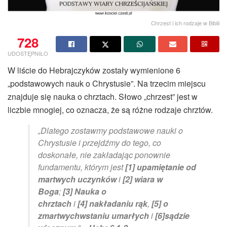
Chrzest i ich rodzaje w Biblii
728
UDOSTĘPNIŁO
W liście do Hebrajczyków zostały wymienione 6
„podstawowych nauk o Chrystusie”. Na trzecim miejscu
znajduje się nauka o chrztach. Słowo „chrzest” jest w
liczbie mnogiej, co oznacza, że są różne rodzaje chrztów.
„Dlatego zostawmy podstawowe nauki o
Chrystusie i przejdźmy do tego, co
doskonałe, nie zakładając ponownie
fundamentu, którym jest
[1]
upamiętanie od
martwych uczynków
i
[2]
wiara w
Boga
;
[3]
Nauka o
chrztach
i
[4]
nakładaniu rąk
,
[5]
o
zmartwychwstaniu umarłych
i
[6]
sądzie