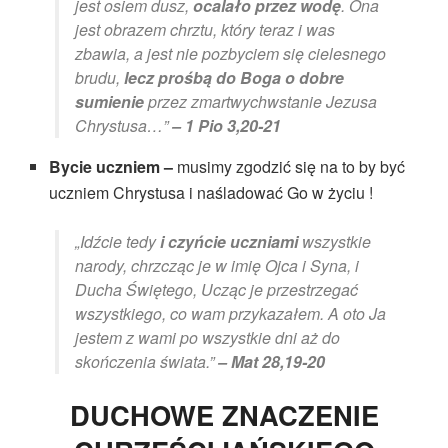
jest osiem dusz,
ocalało przez wodę
. Ona
jest obrazem chrztu, który teraz i was
zbawia, a jest nie pozbyciem się cielesnego
brudu,
lecz prośbą do Boga o dobre
sumienie
przez zmartwychwstanie Jezusa
Chrystusa…”
– 1 Pio 3,20-21
Bycie uczniem –
musimy zgodzić się na to by być
uczniem Chrystusa i naśladować Go w życiu !
„Idźcie tedy
i czyńcie uczniami
wszystkie
narody, chrzcząc je w imię Ojca i Syna, i
Ducha Świętego, Ucząc je przestrzegać
wszystkiego, co wam przykazałem. A oto Ja
jestem z wami po wszystkie dni aż do
skończenia świata.”
– Mat 28,19-20
DUCHOWE ZNACZENIE