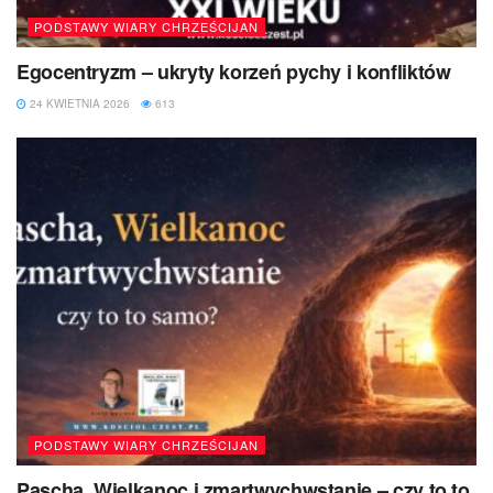
PODSTAWY WIARY CHRZEŚCIJAN
Egocentryzm – ukryty korzeń pychy i konfliktów
24 KWIETNIA 2026
613
PODSTAWY WIARY CHRZEŚCIJAN
Pascha, Wielkanoc i zmartwychwstanie – czy to to