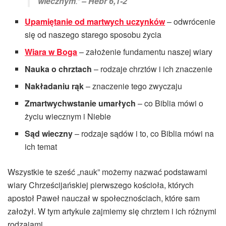
wiecznym
.”
– Hebr 6,1-2
Upamiętanie od martwych uczynków
– odwrócenie
się od naszego starego sposobu życia
Wiara w Boga
– założenie fundamentu naszej wiary
Nauka o chrztach
– rodzaje chrztów i ich znaczenie
Nakładaniu rąk
– znaczenie tego zwyczaju
Zmartwychwstanie umarłych
– co Biblia mówi o
życiu wiecznym i Niebie
Sąd wieczny
– rodzaje sądów i to, co Biblia mówi na
ich temat
Wszystkie te sześć „nauk” możemy nazwać podstawami
wiary Chrześcijańskiej pierwszego kościoła, których
apostoł Paweł nauczał w społecznościach, które sam
założył. W tym artykule zajmiemy się chrztem i ich różnymi
rodzajami.