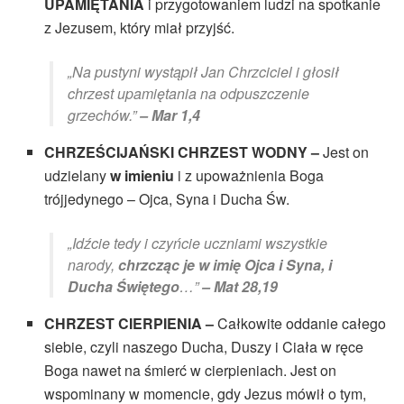
UPAMIĘTANIA
i przygotowaniem ludzi na spotkanie
z Jezusem, który miał przyjść.
„Na pustyni wystąpił Jan Chrzciciel i głosił
chrzest upamiętania na odpuszczenie
grzechów.”
– Mar 1,4
CHRZEŚCIJAŃSKI CHRZEST WODNY –
Jest on
udzielany
w imieniu
i z upoważnienia Boga
trójjedynego – Ojca, Syna i Ducha Św.
„Idźcie tedy i czyńcie uczniami wszystkie
narody,
chrzcząc je w imię Ojca i Syna, i
Ducha Świętego
…”
– Mat 28,19
CHRZEST CIERPIENIA –
Całkowite oddanie całego
siebie, czyli naszego Ducha, Duszy i Ciała w ręce
Boga nawet na śmierć w cierpieniach. Jest on
wspominany w momencie, gdy Jezus mówił o tym,