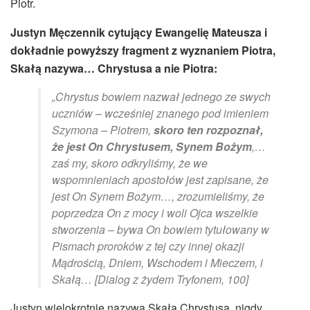
Piotr.
Justyn Męczennik cytujący Ewangelię Mateusza i
dokładnie powyższy fragment z wyznaniem Piotra,
Skałą nazywa… Chrystusa a nie Piotra:
„Chrystus bowiem nazwał jednego ze swych
uczniów – wcześniej znanego pod imieniem
Szymona – Piotrem,
skoro ten rozpoznał,
że jest On Chrystusem, Synem Bożym
,…
zaś my, skoro odkryliśmy, że we
wspomnieniach apostołów jest zapisane, że
jest On Synem Bożym…, zrozumieliśmy, że
poprzedza On z mocy i woli Ojca wszelkie
stworzenia – bywa On bowiem tytułowany w
Pismach proroków z tej czy innej okazji
Mądrością, Dniem, Wschodem i Mieczem, i
Skałą… [Dialog z żydem Tryfonem, 100]
Justyn wielokrotnie nazywa Skałą Chrystusa, nigdy