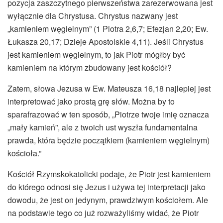
pozycja zaszczytnego pierwszeństwa zarezerwowana jest
wyłącznie dla Chrystusa. Chrystus nazwany jest
„kamieniem węgielnym” (1 Piotra 2,6,7; Efezjan 2,20; Ew.
Łukasza 20,17; Dzieje Apostolskie 4,11). Jeśli Chrystus
jest kamieniem węgielnym, to jak Piotr mógłby być
kamieniem na którym zbudowany jest kościół?
Zatem, słowa Jezusa w Ew. Mateusza 16,18 najlepiej jest
interpretować jako prostą grę słów. Można by to
sparafrazować w ten sposób, „Piotrze twoje imię oznacza
„mały kamień”, ale z twoich ust wyszła fundamentalna
prawda, która będzie początkiem (kamieniem węgielnym)
kościoła.”
Kościół Rzymskokatolicki podaje, że Piotr jest kamieniem
do którego odnosi się Jezus i używa tej interpretacji jako
dowodu, że jest on jedynym, prawdziwym kościołem. Ale
na podstawie tego co już rozważyliśmy widać, że Piotr