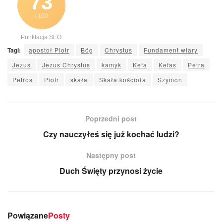
73
/ 100
Punktacja SEO
Tagi:
apostoł Piotr
Bóg
Chrystus
Fundament wiary
Jezus
Jezus Chrystus
kamyk
Kefa
Kefas
Petra
Petros
Piotr
skała
Skała kościoła
Szymon
Poprzedni post
Czy nauczyłeś się już kochać ludzi?
Następny post
Duch Święty przynosi życie
Powiązane
Posty