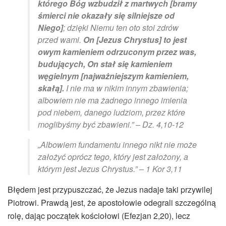
którego Bóg wzbudził z martwych
[
bramy
śmierci nie okazały się silniejsze od
Niego
]
; dzięki Niemu ten oto stoi zdrów
przed wami.
On [Jezus Chrystus] to jest
owym kamieniem odrzuconym przez was,
budujących, On stał się kamieniem
węgielnym [najważniejszym kamieniem,
skałą].
I nie ma w nikim innym zbawienia;
albowiem nie ma żadnego innego imienia
pod niebem, danego ludziom, przez które
moglibyśmy być zbawieni.” – Dz. 4,10-12
„Albowiem fundamentu innego nikt nie może
założyć oprócz tego, który jest założony, a
którym jest Jezus Chrystus.” – 1 Kor 3,11
Błędem jest przypuszczać, że Jezus nadaje taki przywilej
Piotrowi. Prawdą jest, że apostołowie odegrali szczególną
rolę, dając początek kościołowi (Efezjan 2,20), lecz