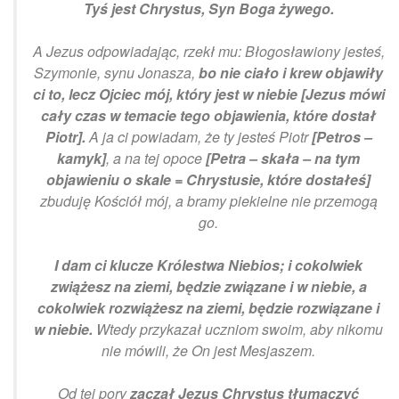
Tyś jest Chrystus, Syn Boga żywego.
A Jezus odpowiadając, rzekł mu: Błogosławiony jesteś,
Szymonie, synu Jonasza,
bo nie ciało i krew objawiły
ci to, lecz Ojciec mój, który jest w niebie [Jezus mówi
cały czas w temacie tego objawienia, które dostał
Piotr].
A ja ci powiadam, że ty jesteś Piotr
[Petros –
kamyk]
, a na tej opoce
[Petra – skała – na tym
objawieniu o skale = Chrystusie, które dostałeś]
zbuduję Kościół mój, a bramy piekielne nie przemogą
go.
I dam ci klucze Królestwa Niebios; i cokolwiek
zwiążesz na ziemi, będzie związane i w niebie, a
cokolwiek rozwiążesz na ziemi, będzie rozwiązane i
w niebie.
Wtedy przykazał uczniom swoim, aby nikomu
nie mówili, że On jest Mesjaszem.
Od tej pory
zaczął Jezus Chrystus tłumaczyć