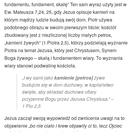
fundamentu, fundament, skałę” Ten sam wyraz użyty jest w
Ew. Mateusza 7,24, 25, gdy Jezus opisuje kamień na
którym mądrzy ludzie budują swój dom. Piotr używa
podobnego obrazu w swoim pierwszym liście: kościół
zbudowany jest z niezliczonej liczby małych petros,
„kamieni żywych” (1 Piotra 2,5), którzy podzielają wyznanie
Piotra na temat Jezusa, który jest Chrystusem, Synem
Boga żywego – skałą i fundamentem wiary. To wyznania
wiary stanowi podwalinę kościoła.
„I wy sami jako
kamienie [petros]
żywe
budujcie się w dom duchowy, w kapłaństwo
święte, aby składać duchowe ofiary
przyjemne Bogu przez Jezusa Chrystusa.” –
1 Pio 2,5
Jezus zaczął swoją wypowiedź od zwrócenia uwagi na to
objawienie
„bo nie ciało i krew objawiły ci to, lecz Ojciec