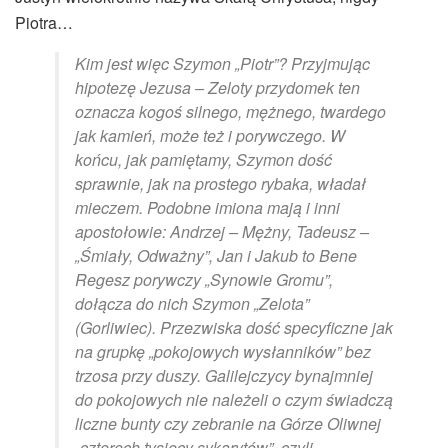
Piotra…
Kim jest więc Szymon „Piotr”? Przyjmując
hipotezę Jezusa – Zeloty przydomek ten
oznacza kogoś silnego, mężnego, twardego
jak kamień, może też i porywczego. W
końcu, jak pamiętamy, Szymon dość
sprawnie, jak na prostego rybaka, władał
mieczem. Podobne imiona mają i inni
apostołowie: Andrzej – Mężny, Tadeusz –
„Śmiały, Odważny”, Jan i Jakub to Bene
Regesz porywczy „Synowie Gromu”,
dołącza do nich Szymon „Zelota”
(Gorliwiec). Przezwiska dość specyficzne jak
na grupkę „pokojowych wysłanników” bez
trzosa przy duszy. Galilejczycy bynajmniej
do pokojowych nie należeli o czym świadczą
liczne bunty czy zebranie na Górze Oliwnej
„czterech tysięcy sykarytów”, czyli