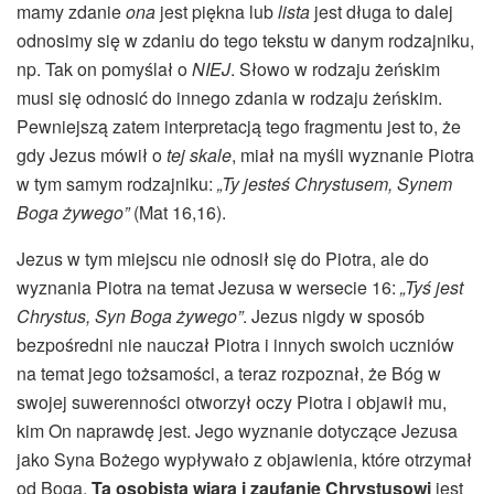
mamy zdanie
ona
jest piękna lub
lista
jest długa to dalej
odnosimy się w zdaniu do tego tekstu w danym rodzajniku,
np. Tak on pomyślał o
NIEJ
. Słowo w rodzaju żeńskim
musi się odnosić do innego zdania w rodzaju żeńskim.
Pewniejszą zatem interpretacją tego fragmentu jest to, że
gdy Jezus mówił o
tej skale
, miał na myśli wyznanie Piotra
w tym samym rodzajniku:
„Ty jesteś Chrystusem, Synem
Boga
żywego”
(Mat 16,16).
Jezus w tym miejscu nie odnosił się do Piotra, ale do
wyznania Piotra na temat Jezusa w wersecie 16:
„Tyś jest
Chrystus, Syn Boga żywego”
. Jezus nigdy w sposób
bezpośredni nie nauczał Piotra i innych swoich uczniów
na temat jego tożsamości, a teraz rozpoznał, że Bóg w
swojej suwerenności otworzył oczy Piotra i objawił mu,
kim On naprawdę jest. Jego wyznanie dotyczące Jezusa
jako Syna Bożego wypływało z objawienia, które otrzymał
od Boga.
Ta osobista wiara i zaufanie Chrystusowi
jest