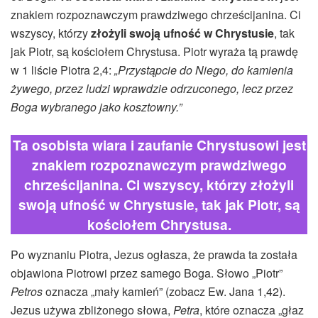
znakiem rozpoznawczym prawdziwego chrześcijanina. Ci
wszyscy, którzy
złożyli swoją ufność w Chrystusie
, tak
jak Piotr, są kościołem Chrystusa. Piotr wyraża tą prawdę
w 1 liście Piotra 2,4:
„Przystąpcie do Niego, do kamienia
żywego, przez ludzi wprawdzie odrzuconego, lecz przez
Boga wybranego jako kosztowny.”
Ta osobista wiara i zaufanie Chrystusowi jest
znakiem rozpoznawczym prawdziwego
chrześcijanina. Ci wszyscy, którzy złożyli
swoją ufność w Chrystusie, tak jak Piotr, są
kościołem Chrystusa.
Po wyznaniu Piotra, Jezus ogłasza, że prawda ta została
objawiona Piotrowi przez samego Boga. Słowo „Piotr”
Petros
oznacza „mały kamień” (zobacz Ew. Jana 1,42).
Jezus używa zbliżonego słowa,
Petra
, które oznacza „głaz