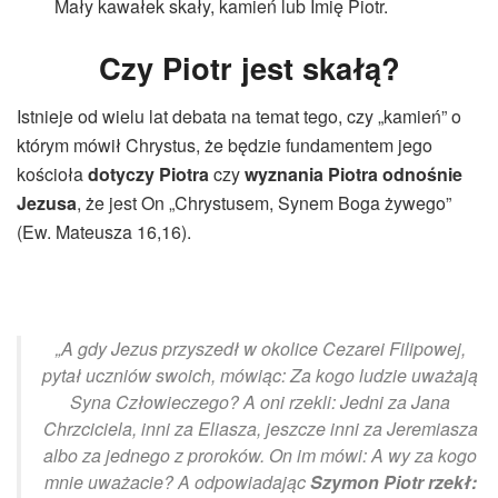
Mały kawałek skały, kamień lub Imię Piotr.
Czy Piotr jest skałą?
Istnieje od wielu lat debata na temat tego, czy „kamień” o
którym mówił Chrystus, że będzie fundamentem jego
kościoła
dotyczy Piotra
czy
wyznania Piotra odnośnie
Jezusa
, że jest On „Chrystusem, Synem Boga żywego”
(Ew. Mateusza 16,16).
„A gdy Jezus przyszedł w okolice Cezarei Filipowej,
pytał uczniów swoich, mówiąc: Za kogo ludzie uważają
Syna Człowieczego? A oni rzekli: Jedni za Jana
Chrzciciela, inni za Eliasza, jeszcze inni za Jeremiasza
albo za jednego z proroków. On im mówi: A wy za kogo
mnie uważacie? A odpowiadając
Szymon Piotr rzekł: