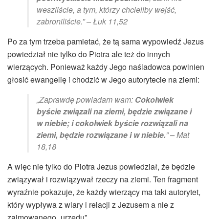
weszliście, a tym, którzy chcieliby wejść,
zabroniliście.” – Łuk 11,52
Po za tym trzeba pamietać, że tą sama wypowiedź Jezus
powiedział nie tylko do Piotra ale też do innych
wierzących. Ponieważ każdy Jego naśladowca powinien
głosić ewangelię i chodzić w Jego autorytecie na ziemi:
„Zaprawdę powiadam wam:
Cokolwiek
byście związali na ziemi, będzie związane i
w niebie; i cokolwiek byście rozwiązali na
ziemi, będzie rozwiązane i w niebie.
” – Mat
18,18
A więc nie tylko do Piotra Jezus powiedział, że będzie
związywał i rozwiązywał rzeczy na ziemi. Ten fragment
wyraźnie pokazuje, że każdy wierzący ma taki autorytet,
który wypływa z wiary i relacji z Jezusem a nie z
zajmowanego „urzędu”.