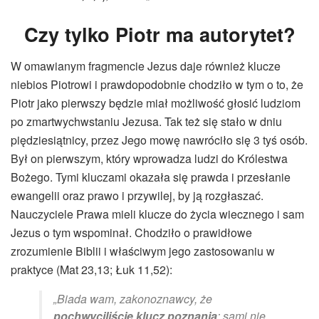
Czy tylko Piotr ma autorytet?
W omawianym fragmencie Jezus daje również klucze
niebios Piotrowi i prawdopodobnie chodziło w tym o to, że
Piotr jako pierwszy będzie miał możliwość głosić ludziom
po zmartwychwstaniu Jezusa. Tak też się stało w dniu
piędziesiątnicy, przez Jego mowę nawróciło się 3 tyś osób.
Był on pierwszym, który wprowadza ludzi do Królestwa
Bożego. Tymi kluczami okazała się prawda i przesłanie
ewangelii oraz prawo i przywilej, by ją rozgłaszać.
Nauczyciele Prawa mieli klucze do życia wiecznego i sam
Jezus o tym wspominał. Chodziło o prawidłowe
zrozumienie Biblii i właściwym jego zastosowaniu w
praktyce (Mat 23,13; Łuk 11,52):
„Biada wam, zakonoznawcy, że
pochwyciliście klucz poznania
; sami nie