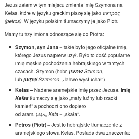
Jezus zatem w tym miejscu zmienia imię Szymona na
Kefas, które w języku greckim piszę się jako
πετρος
(petros)
. W języku polskim tłumaczymy je jako Piotr.
Mamy tu trzy imiona odnoszące się do Piotra:
Szymon, syn Jana –
takie było jego oficjalne imię,
którego Jezus najpierw użył. Było to dość popularne
imię męskie pochodzenia hebrajskiego w tamtych
czasach. Szymon (hebr.
שמעון
Szim’on
,
lub
שִׁמְעוֹן
Szime’on
, „Jahwe wysłuchał”).
Kefas –
Nadane aramejskie imię przez Jezusa.
Imię
Kefas
tłumaczy się jako „mały luźny lub rzadki
kamień” a pochodzi ono dopiero
od aram. ‏ܟܐܦܐ‎,
Kefa
– „skała”.
Petros (Piotr) –
Jest to hebrajskie tłumaczenie z
aramejskiego słowa Kefas. Posiada dwa znaczenia: