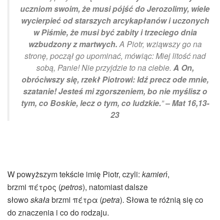
uczniom swoim, że musi pójść do Jerozolimy, wiele
wycierpieć od starszych arcykapłanów i uczonych
w Piśmie, że musi być zabity i trzeciego dnia
wzbudzony z martwych.
A Piotr, wziąwszy go na
stronę, począł go upominać, mówiąc: Miej litość nad
sobą, Panie! Nie przyjdzie to na ciebie.
A On,
obróciwszy się, rzekł Piotrowi: Idź precz ode mnie,
szatanie! Jesteś mi zgorszeniem, bo nie myślisz o
tym, co Boskie, lecz o tym, co ludzkie.
”
– Mat 16,13-
2
3
W powyższym tekście imię Piotr, czyli:
kamień
,
brzmi πέτρος (
petros
), natomiast dalsze
słowo
skała
brzmi πέτρα (
petra
). Słowa te różnią się co
do znaczenia i co do rodzaju.