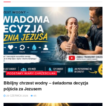
PODSTAWY WIARY CHRZEŚCIJAN
Biblijny chrzest wodny – świadoma decyzja
pójścia za Jezusem
29 CZERWCA 2026
65