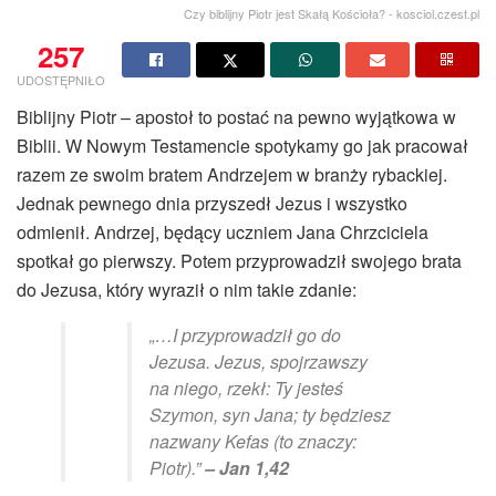
Czy biblijny Piotr jest Skałą Kościoła? - kosciol.czest.pl
257
UDOSTĘPNIŁO
Biblijny Piotr – apostoł to postać na pewno wyjątkowa w
Biblii. W Nowym Testamencie spotykamy go jak pracował
razem ze swoim bratem Andrzejem w branży rybackiej.
Jednak pewnego dnia przyszedł Jezus i wszystko
odmienił. Andrzej, będący uczniem Jana Chrzciciela
spotkał go pierwszy. Potem przyprowadził swojego brata
do Jezusa, który wyraził o nim takie zdanie:
„…I przyprowadził go do
Jezusa. Jezus, spojrzawszy
na niego, rzekł: Ty jesteś
Szymon, syn Jana; ty będziesz
nazwany Kefas (to znaczy:
Piotr).”
– Jan 1,42