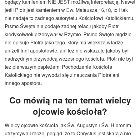
będący kamieniem NIE JEST możliwą interpretacją. Nawet
jeśli Piotr jest kamieniem w Ew. Mateusza 16,18, to i tak
nie nadaje to żadnego autorytetu Kościołowi Katolickiemu.
Pismo Święte nie podaje żadnej relacji jakoby Piotr
kiedykolwiek przebywał w Rzymie. Pismo Święte nigdzie
nie opisuje Piotra jako tego, który ma większą władzę
aniżeli inni apostołowie, ani też nie wskazuje jakoby był
nadrzędnym przywódcą wczesnego kościoła. Piotr nie był
też pierwszym papieżem. Pochodzenie Kościoła
Katolickiego nie wywodzi się z nauczania Piotra ani
innego apostoła.
Co mówią na ten temat wielcy
ojcowie kościoła?
Wielcy ojcowie kościoła jak Św. Augustyn i Św. Hieronim
utrzymywali raczej pogląd, że to Chrystus jest skałą a nie