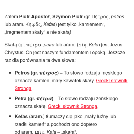
Zatem
Piotr Apostoł
,
Szymon Piotr
(gr. Πέτρος,
petros
lub aram. Κηφᾶς,
Kefas
) jest tylko „kamieniem”,
„fragmentem skały” a nie skałą!
Skałą (gr. πέτρα,
petra
lub aram. ‏ܟܐܦܐ‎,
Kefa
) jest Jezus
Chrystus. On jest naszym fundamentem i opoką. Jeszcze
raz dla porównania te dwa słowa:
Petros (gr.
π
έ
τρος
) –
To słowo rodzaju męskiego
oznacza kamień, mały kawałek skały.
Grecki słownik
Stronga
.
Petra (gr.
πέτρα
) –
To słowo rodzaju żeńskiego
oznacza skałę.
Grecki słownik Stronga
.
Kefas
(
aram
.) tłumaczy się jako „mały luźny lub
rzadki kamień” a pochodzi ono dopiero
od aram. ‏ܟܐܦܐ‎,
Kefa
– „skała”.