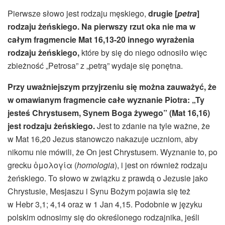
Pierwsze słowo jest rodzaju męskiego,
drugie [
petra
]
rodzaju żeńskiego. Na pierwszy rzut oka nie ma w
całym fragmencie Mat 16,13-20 innego wyrażenia
rodzaju żeńskiego,
które by się do niego odnosiło więc
zbieżność „Petrosa” z „petrą” wydaje się ponętna.
Przy uważniejszym przyjrzeniu się można zauważyć, że
w omawianym fragmencie całe wyznanie Piotra: „Ty
jesteś Chrystusem, Synem Boga żywego” (Mat 16,16)
jest
rodzaju żeńskiego
.
Jest to zdanie na tyle ważne, że
w Mat 16,20 Jezus stanowczo nakazuje uczniom, aby
nikomu nie mówili, że On jest Chrystusem. Wyznanie to, po
grecku ὁμολογία (
homologia
), i jest on również rodzaju
żeńskiego. To słowo w związku z prawdą o Jezusie jako
Chrystusie, Mesjaszu i Synu Bożym pojawia się też
w Hebr 3,1; 4,14 oraz w 1 Jan 4,15. Podobnie w języku
polskim odnosimy się do określonego rodzajnika, jeśli