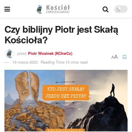
Czy biblijny Piotr jest Skałą
Kościoła?
przez
Piotr Wosinek (KChwCz)
A
A
19 marca 2023
Reading Time:13 mins read