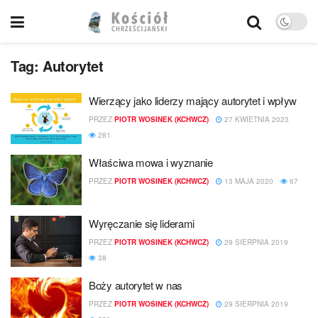
Tag:
Autorytet
Wierzący jako liderzy mający autorytet i wpływ
PRZEZ
PIOTR WOSINEK (KCHWCZ)
27 KWIETNIA 2023
281
Właściwa mowa i wyznanie
PRZEZ
PIOTR WOSINEK (KCHWCZ)
13 MAJA 2020
67
Wyręczanie się liderami
PRZEZ
PIOTR WOSINEK (KCHWCZ)
29 SIERPNIA 2019
38
Boży autorytet w nas
PRZEZ
PIOTR WOSINEK (KCHWCZ)
29 SIERPNIA 2019