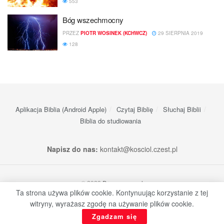
553
Bóg wszechmocny
PRZEZ
PIOTR WOSINEK (KCHWCZ)
29 SIERPNIA 2019
128
Aplikacja Biblia (Android Apple)
Czytaj Biblię
Słuchaj Biblii
Biblia do studiowania
Napisz do nas:
kontakt@kosciol.czest.pl
© 2023
Dream-apps.pl
Ta strona używa plików cookie. Kontynuując korzystanie z tej
witryny, wyrażasz zgodę na używanie plików cookie.
Zgadzam się