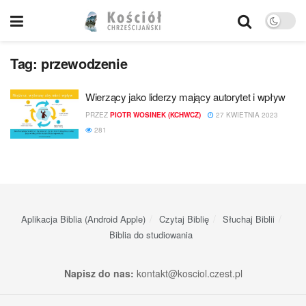
Tag:
przewodzenie
Wierzący jako liderzy mający autorytet i wpływ
PRZEZ
PIOTR WOSINEK (KCHWCZ)
27 KWIETNIA 2023
281
Aplikacja Biblia (Android Apple)
Czytaj Biblię
Słuchaj Biblii
Biblia do studiowania
Napisz do nas:
kontakt@kosciol.czest.pl