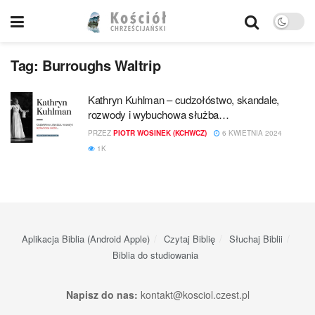
Tag:
Burroughs Waltrip
Kathryn Kuhlman – cudzołóstwo, skandale,
rozwody i wybuchowa służba…
PRZEZ
PIOTR WOSINEK (KCHWCZ)
6 KWIETNIA 2024
1K
Aplikacja Biblia (Android Apple)
Czytaj Biblię
Słuchaj Biblii
Biblia do studiowania
Napisz do nas:
kontakt@kosciol.czest.pl