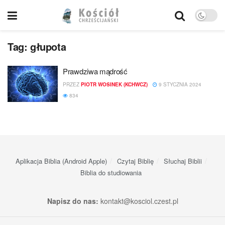
Tag:
głupota
Prawdziwa mądrość
PRZEZ
PIOTR WOSINEK (KCHWCZ)
9 STYCZNIA 2024
834
Aplikacja Biblia (Android Apple)
Czytaj Biblię
Słuchaj Biblii
Biblia do studiowania
Napisz do nas:
kontakt@kosciol.czest.pl