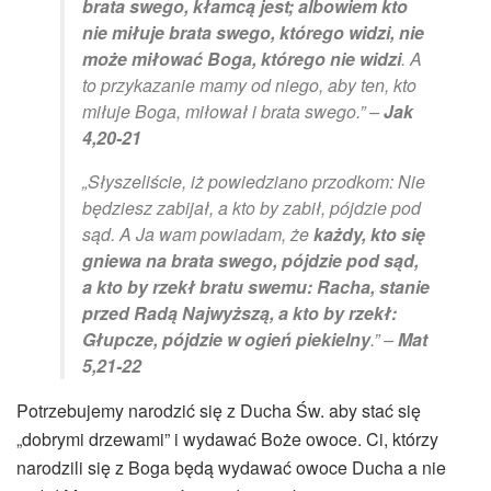
brata swego, kłamcą jest; albowiem kto
nie miłuje brata swego, którego widzi, nie
może miłować Boga, którego nie widzi
. A
to przykazanie mamy od niego, aby ten, kto
miłuje Boga, miłował i brata swego.” –
Jak
4,20-21
„Słyszeliście, iż powiedziano przodkom: Nie
będziesz zabijał, a kto by zabił, pójdzie pod
sąd. A Ja wam powiadam, że
każdy, kto się
gniewa na brata swego, pójdzie pod sąd,
a kto by rzekł bratu swemu: Racha, stanie
przed Radą Najwyższą, a kto by rzekł:
Głupcze, pójdzie w ogień piekielny
.” –
Mat
5,21-22
Potrzebujemy narodzić się z Ducha Św. aby stać się
„dobrymi drzewami” i wydawać Boże owoce. Ci, którzy
narodzili się z Boga będą wydawać owoce Ducha a nie