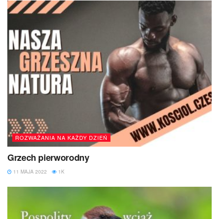
ROZWAŻANIA NA KAŻDY DZIEŃ
Grzech pierworodny
11 MAJA 2022
1K