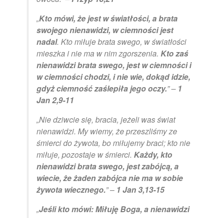
„
Kto mówi, że jest w światłości, a brata
swojego nienawidzi, w ciemności jest
nadal
. Kto miłuje brata swego, w światłości
mieszka i nie ma w nim zgorszenia.
Kto zaś
nienawidzi brata swego, jest w ciemności i
w ciemności chodzi, i nie wie, dokąd idzie,
gdyż ciemność zaślepiła jego oczy.
” –
1
Jan 2,9-11
„Nie dziwcie się, bracia, jeżeli was świat
nienawidzi. My wiemy, że przeszliśmy ze
śmierci do żywota, bo miłujemy braci; kto nie
miłuje, pozostaje w śmierci.
Każdy, kto
nienawidzi brata swego, jest zabójcą, a
wiecie, że żaden zabójca nie ma w sobie
żywota wiecznego.
” –
1 Jan 3,13-15
„
Jeśli kto mówi: Miłuję Boga, a nienawidzi