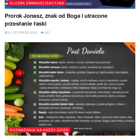
SŁUŻBA EWANGELIZACYJNA
Prorok Jonasz, znak od Boga i utracone
przesłanie łaski
9 LISTOPADA 2023
627
ROZWAŻANIA NA KAŻDY DZIEŃ