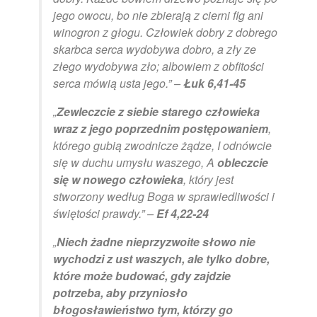
jego owocu, bo nie zbierają z cierni fig ani
winogron z głogu. Człowiek dobry z dobrego
skarbca serca wydobywa dobro, a zły ze
złego wydobywa zło; albowiem z obfitości
serca mówią usta jego.” –
Łuk 6,41-45
„
Zewleczcie z siebie starego człowieka
wraz z jego poprzednim postępowaniem
,
którego gubią zwodnicze żądze, I odnówcie
się w duchu umysłu waszego, A
obleczcie
się w nowego człowieka
, który jest
stworzony według Boga w sprawiedliwości i
świętości prawdy.” –
Ef 4,22-24
„
Niech żadne nieprzyzwoite słowo nie
wychodzi z ust waszych, ale tylko dobre,
które może budować, gdy zajdzie
potrzeba, aby przyniosło
błogosławieństwo tym, którzy go