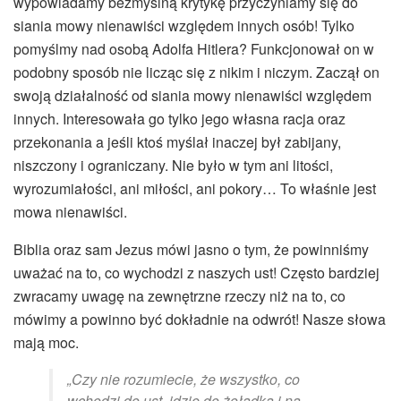
wypowiadamy bezmyślną krytykę przyczyniamy się do
siania mowy nienawiści względem innych osób! Tylko
pomyślmy nad osobą Adolfa Hitlera? Funkcjonował on w
podobny sposób nie licząc się z nikim i niczym. Zaczął on
swoją działalność od siania mowy nienawiści względem
innych. Interesowała go tylko jego własna racja oraz
przekonania a jeśli ktoś myślał inaczej był zabijany,
niszczony i ograniczany. Nie było w tym ani litości,
wyrozumiałości, ani miłości, ani pokory… To właśnie jest
mowa nienawiści.
Biblia oraz sam Jezus mówi jasno o tym, że powinniśmy
uważać na to, co wychodzi z naszych ust! Często bardziej
zwracamy uwagę na zewnętrzne rzeczy niż na to, co
mówimy a powinno być dokładnie na odwrót! Nasze słowa
mają moc.
„Czy nie rozumiecie, że wszystko, co
wchodzi do ust, idzie do żołądka i na