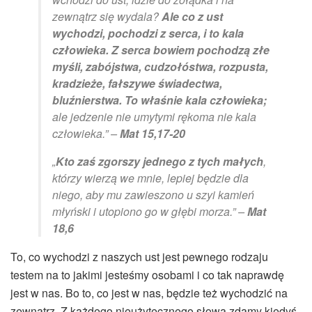
zewnątrz się wydala?
Ale co z ust
wychodzi, pochodzi z serca, i to kala
człowieka. Z serca bowiem pochodzą złe
myśli, zabójstwa, cudzołóstwa, rozpusta,
kradzieże, fałszywe świadectwa,
bluźnierstwa. To właśnie kala człowieka;
ale jedzenie nie umytymi rękoma nie kala
człowieka.” –
Mat 15,17-20
„
Kto zaś zgorszy jednego z tych małych
,
którzy wierzą we mnie, lepiej będzie dla
niego, aby mu zawieszono u szyi kamień
młyński i utopiono go w głębi morza.” –
Mat
18,6
To, co wychodzi z naszych ust jest pewnego rodzaju
testem na to jakimi jesteśmy osobami i co tak naprawdę
jest w nas. Bo to, co jest w nas, będzie też wychodzić na
zewnątrz. Z każdego nieużytecznego słowa zdamy kiedyś