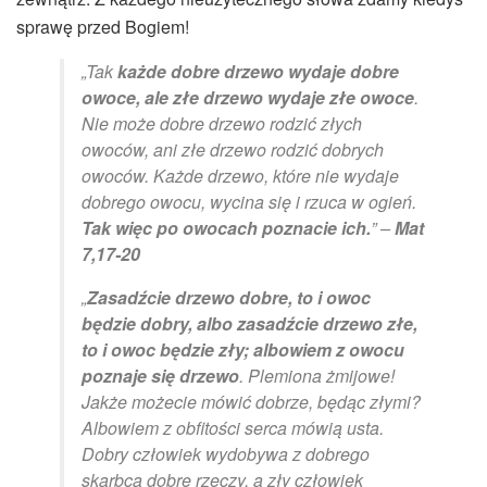
sprawę przed Bogiem!
„Tak
każde dobre drzewo wydaje dobre
owoce, ale złe drzewo wydaje złe owoce
.
Nie może dobre drzewo rodzić złych
owoców, ani złe drzewo rodzić dobrych
owoców. Każde drzewo, które nie wydaje
dobrego owocu, wycina się i rzuca w ogień.
Tak więc po owocach poznacie ich.
” –
Mat
7,17-20
„
Zasadźcie drzewo dobre, to i owoc
będzie dobry, albo zasadźcie drzewo złe,
to i owoc będzie zły; albowiem z owocu
poznaje się drzewo
. Plemiona żmijowe!
Jakże możecie mówić dobrze, będąc złymi?
Albowiem z obfitości serca mówią usta.
Dobry człowiek wydobywa z dobrego
skarbca dobre rzeczy, a zły człowiek