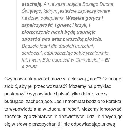
słuchają
. A nie zasmucajcie Bożego Ducha
Świętego, którym jesteście zapieczętowani
na dzień odkupienia.
Wszelka gorycz i
zapalczywość, i gniew, i krzyk, i
złorzeczenie niech będą usunięte
spośród was wraz z wszelką złością.
Bądźcie jedni dla drugich uprzejmi,
serdeczni, odpuszczając sobie wzajemnie,
jak i wam Bóg odpuścił w Chrystusie.” –
Ef
4,29-32
Czy mowa nienawiści może stracić swą „moc”? Co mogę
zrobić, aby jej przeciwdziałać? Możemy na przykład
postanowić wypowiadać i pisać tylko dobre rzeczy,
budujące, zachęcające. Jeśli natomiast będzie to korekta,
to wypowiedziana w „duchu miłości”. Możemy ignorować
zaczepki zgorzkniałych, nienawistnych ludzi, nie wydając
się w słowne przepychanki i nie odpowiadając „mową