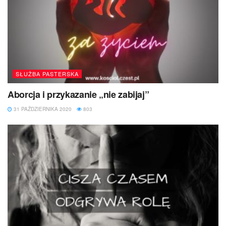
SŁUŻBA PASTERSKA
Aborcja i przykazanie „nie zabijaj”
31 PAŹDZIERNIKA 2020
803