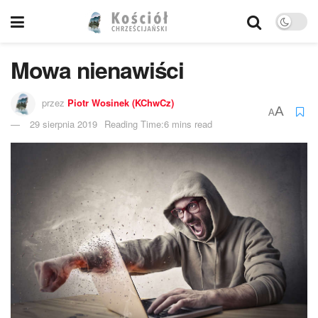
Mowa nienawiści
przez
Piotr Wosinek (KChwCz)
A
A
29 sierpnia 2019
Reading Time:6 mins read