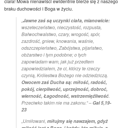
ciała! Mowa nienawiści ewidentnie bierze się z naszego
braku duchowości i Boga w życiu.
„
Jawne zaś są uczynki ciała, mianowicie:
wszeteczeństwo, nieczystość, rozpusta,
Bałwochwalstwo, czary, wrogość, spór,
zazdrość, gniew, knowania, waśnie,
odszczepieństwo, Zabójstwa, pijaństwo,
obżarstwo i tym podobne; o tych
zapowiadam wam, jak już przedtem
zapowiedziałem, że ci, którzy te rzeczy
czynią, Królestwa Bożego nie odziedziczą.
Owocem zaś Ducha są: miłość, radość,
pokój, cierpliwość, uprzejmość, dobroć,
wierność, Łagodność, wstrzemięźliwość
.
Przeciwko takim nie ma zakonu.” –
Gal 5,19-
23
„Umiłowani,
miłujmy się nawzajem, gdyż
miłość jest z Boga, i każdy, kto miłuje, z