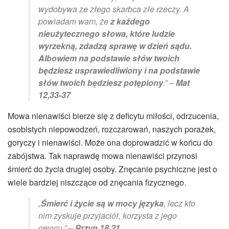
wydobywa ze złego skarbca złe rzeczy. A
powiadam wam, że
z każdego
nieużytecznego słowa, które ludzie
wyrzekną, zdadzą sprawę w dzień sądu.
Albowiem na podstawie słów twoich
będziesz usprawiedliwiony i na podstawie
słów twoich będziesz potępiony
.” –
Mat
12,33-37
Mowa nienawiści bierze się z deficytu miłości, odrzucenia,
osobistych niepowodzeń, rozczarowań, naszych porażek,
goryczy i nienawiści. Może ona doprowadzić w końcu do
zabójstwa. Tak naprawdę mowa nienawiści przynosi
śmierć do życia drugiej osoby. Znęcanie psychiczne jest o
wiele bardziej niszczące od znęcania fizycznego.
„
Śmierć i życie są w mocy języka
, lecz kto
nim zyskuje przyjaciół, korzysta z jego
owocu.” –
Przyp 18,21