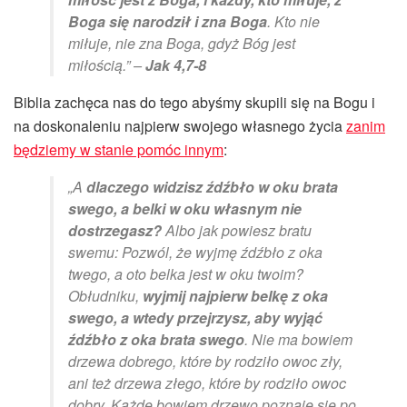
Boga się narodził i zna Boga
. Kto nie
miłuje, nie zna Boga, gdyż Bóg jest
miłością.” –
Jak 4,7-8
Biblia zachęca nas do tego abyśmy skupili się na Bogu i
na doskonaleniu najpierw swojego własnego życia
zanim
będziemy w stanie pomóc innym
:
„A
dlaczego widzisz źdźbło w oku brata
swego, a belki w oku własnym nie
dostrzegasz?
Albo jak powiesz bratu
swemu: Pozwól, że wyjmę źdźbło z oka
twego, a oto belka jest w oku twoim?
Obłudniku,
wyjmij najpierw belkę z oka
swego, a wtedy przejrzysz, aby wyjąć
źdźbło z oka brata swego
. Nie ma bowiem
drzewa dobrego, które by rodziło owoc zły,
ani też drzewa złego, które by rodziło owoc
dobry. Każde bowiem drzewo poznaje się po