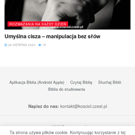
ROZWAŻANIA NA KAŻDY DZIEŃ
Umyślna cisza – manipulacja bez słów
28 SIERPNIA 2020
1K
Aplikacja Biblia (Android Apple)
Czytaj Biblię
Słuchaj Biblii
Biblia do studiowania
Napisz do nas:
kontakt@kosciol.czest.pl
© 2023
Dream-apps.pl
Ta strona używa plików cookie. Kontynuując korzystanie z tej