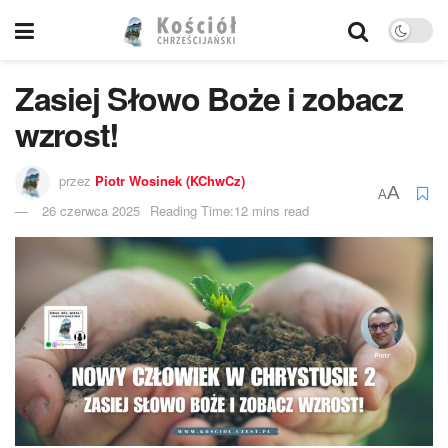
Zasiej Słowo Boże i zobacz
wzrost!
przez
Piotr Wosinek (KChwCz)
A
A
26 czerwca 2025
Reading Time:12 mins read