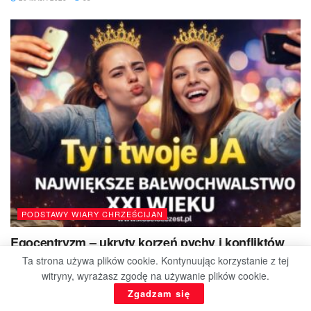
PODSTAWY WIARY CHRZEŚCIJAN
Egocentryzm – ukryty korzeń pychy i konfliktów
Ta strona używa plików cookie. Kontynuując korzystanie z tej
24 KWIETNIA 2026
613
witryny, wyrażasz zgodę na używanie plików cookie.
Zgadzam się