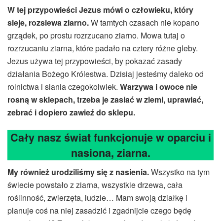
W tej przypowieści Jezus mówi o człowieku, który
sieje, rozsiewa ziarno.
W tamtych czasach nie kopano
grządek, po prostu rozrzucano ziarno. Mowa tutaj o
rozrzucaniu ziarna, które padało na cztery różne gleby.
Jezus używa tej przypowieści, by pokazać zasady
działania Bożego Królestwa. Dzisiaj jesteśmy daleko od
rolnictwa i siania czegokolwiek.
Warzywa i owoce nie
rosną w sklepach, trzeba je zasiać w ziemi, uprawiać,
zebrać i dopiero zawieź do sklepu.
Cały nasz świat funkcjonuje w oparciu i
nasiona, ziarna.
My również urodziliśmy się z nasienia.
Wszystko na tym
świecie powstało z ziarna, wszystkie drzewa, cała
roślinność, zwierzęta, ludzie… Mam swoją działkę i
planuje coś na niej zasadzić i zgadnijcie czego będę