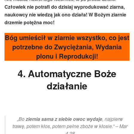
Człowiek nie potrafi do dzisiaj wyprodukować ziarna,
naukowcy nie wiedzą jak ono działa!
W Bożym ziarnie
drzemie potężna moc!
Bóg umieścił w ziarnie wszystko, co jest
potrzebne do Zwyciężania, Wydania
plonu i Reprodukcji!
4. Automatyczne Boże
działanie
„Bo
ziemia
sama z siebie
owoc wydaje
, najpierw
trawę, potem kłos, potem pełne zboże w kłosie.” – Mar
4,28