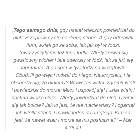
„
Tego samego dnia,
gdy nastał wieczór, powiedział do
nich: Przeprawmy się na drugą stronę. A gdy odprawili
tłum, wzięli go ze sobą, tak jak był w łodzi.
Towarzyszyły mu też inne łódki. Wtedy zerwał się
gwałtowny wicher i fale uderzały w łódź, tak że już się
napełniała. A on spał w tyle łodzi na wezgłowiu.
Obudzili go więc i mówili do niego: Nauczycielu, nie
obchodzi cię, że giniemy? Wówczas wstał, zgromił wiatr
i powiedział do morza: Milcz i uspokój się! I ustał wiatr, i
nastała wielka cisza. Wtedy powiedział do nich: Czemu
się tak boicie? Jak to jest, że nie macie wiary? I ogarnął
ich wielki strach, i mówili jeden do drugiego: Kim on
jest, że nawet wiatr i morze są mu posłuszne?” – Mar
4,35-41