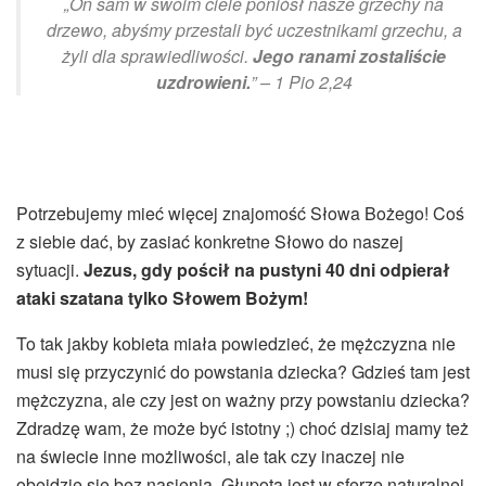
„On sam w swoim ciele poniósł nasze grzechy na
drzewo, abyśmy przestali być uczestnikami grzechu, a
żyli dla sprawiedliwości.
Jego ranami zostaliście
uzdrowieni.
” – 1 Pio 2,24
Potrzebujemy mieć więcej znajomość Słowa Bożego! Coś
z siebie dać, by zasiać konkretne Słowo do naszej
sytuacji.
Jezus, gdy pościł na pustyni 40 dni odpierał
ataki szatana tylko Słowem Bożym!
To tak jakby kobieta miała powiedzieć, że mężczyzna nie
musi się przyczynić do powstania dziecka? Gdzieś tam jest
mężczyzna, ale czy jest on ważny przy powstaniu dziecka?
Zdradzę wam, że może być istotny ;) choć dzisiaj mamy też
na świecie inne możliwości, ale tak czy inaczej nie
obejdzie się bez nasienia. Głupotą jest w sferze naturalnej