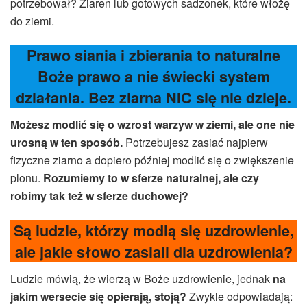
potrzebował? Ziaren lub gotowych sadzonek, które włożę
do ziemi.
Prawo siania i zbierania to naturalne
Boże prawo a nie świecki system
działania. Bez ziarna NIC się nie dzieje.
Możesz modlić się o wzrost warzyw w ziemi, ale one nie
urosną w ten sposób.
Potrzebujesz zasiać najpierw
fizyczne ziarno a dopiero później modlić się o zwiększenie
plonu.
Rozumiemy to w sferze naturalnej, ale czy
robimy tak też w sferze duchowej?
Są ludzie, którzy modlą się uzdrowienie,
ale jakie słowo zasiali dla uzdrowienia?
Ludzie mówią, że wierzą w Boże uzdrowienie, jednak
na
jakim wersecie się opierają, stoją?
Zwykle odpowiadają: