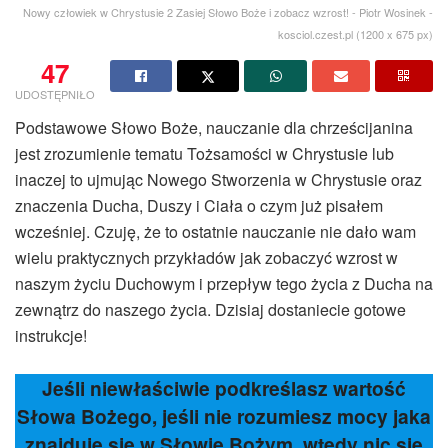
Nowy człowiek w Chrystusie 2 Zasiej Słowo Boże i zobacz wzrost! - Piotr Wosinek -
kosciol.czest.pl (1200 x 675 px)
47
UDOSTĘPNIŁO
Podstawowe Słowo Boże, nauczanie dla chrześcijanina
jest zrozumienie tematu Tożsamości w Chrystusie lub
inaczej to ujmując Nowego Stworzenia w Chrystusie oraz
znaczenia Ducha, Duszy i Ciała o czym już pisałem
wcześniej. Czuję, że to ostatnie nauczanie nie dało wam
wielu praktycznych przykładów jak zobaczyć wzrost w
naszym życiu Duchowym i przepływ tego życia z Ducha na
zewnątrz do naszego życia. Dzisiaj dostaniecie gotowe
instrukcje!
Jeśli niewłaściwie podkreślasz wartość
Słowa Bożego, jeśli nie rozumiesz mocy jaka
znajduje się w Słowie Bożym, wtedy nic się