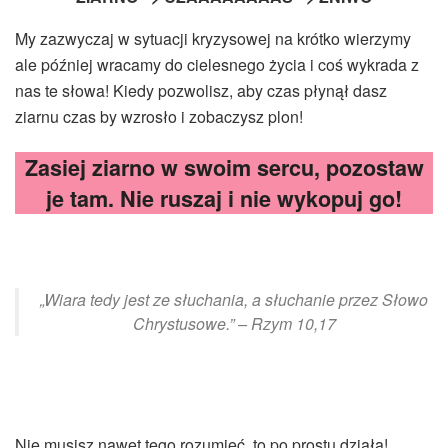
My zazwyczaj w sytuacji kryzysowej na krótko wierzymy
ale później wracamy do cielesnego życia i coś wykrada z
nas te słowa! Kiedy pozwolisz, aby czas płynął dasz
ziarnu czas by wzrosło i zobaczysz plon!
Zasiej ziarno w swoim sercu, pozostaw
je tam. Nie ruszaj i nie wykopuj go!
„Wiara tedy jest ze słuchania, a słuchanie przez Słowo
Chrystusowe.” – Rzym 10,17
Nie musisz nawet tego rozumieć, to po prostu działa!