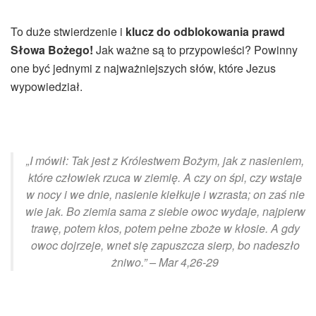
To duże stwierdzenie i
klucz do odblokowania prawd
Słowa Bożego!
Jak ważne są to przypowieści? Powinny
one być jednymi z najważniejszych słów, które Jezus
wypowiedział.
„I mówił: Tak jest z Królestwem Bożym, jak z nasieniem,
które człowiek rzuca w ziemię. A czy on śpi, czy wstaje
w nocy i we dnie, nasienie kiełkuje i wzrasta; on zaś nie
wie jak. Bo ziemia sama z siebie owoc wydaje, najpierw
trawę, potem kłos, potem pełne zboże w kłosie. A gdy
owoc dojrzeje, wnet się zapuszcza sierp, bo nadeszło
żniwo.” – Mar 4,26-29