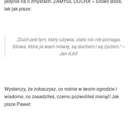
jedynie na 5 zmysłach. ZAMYSŁ DUCHA = Słowo Boże,
tak jak pisze:
„Duch jest tym, który ożywia, ciało nic nie pomaga.
Słowa, które ja wam mówię, są duchem i są życiem.” –
Jan 6,63
Wystarczy, że zobaczysz, co rośnie w twoim ogrodzie i
wiadomo, co zasadziłeś, czemu pozwoliłeś rosnąć! Jak
pisze Paweł: