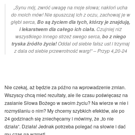
„Synu mój, zwróć uwagę na moje słowa; nakłoń ucha
do moich mów! Nie spuszczaj ich z oczu, zachowaj je w
głębi serca,
Bo są życiem dla tych, którzy je znajdują,
i lekarstwem dla całego ich ciała.
Czujniej niż
wszystkiego innego strzeż swego serca,
bo z niego
tryska źródło życia!
Oddal od siebie fałsz ust i trzymaj
z dala od siebie przewrotność warg!” – Przyp 4,20-24
Nie czekaj, aż będzie za późno na wprowadzenie zmian.
Wszyscy chcą mieć rezultaty, ale ile czasu poświęcasz na
zasianie Słowa Bożego w swoim życiu? Na wierze w nie i
rozmyślaniu o nim? My chcemy szybkich efektów, ale po
24 godzinach się zniechęcamy i mówimy, że „to nie
działa”. Działa! Jednak potrzeba polegać na słowie i dać
mu czas na wzrost!