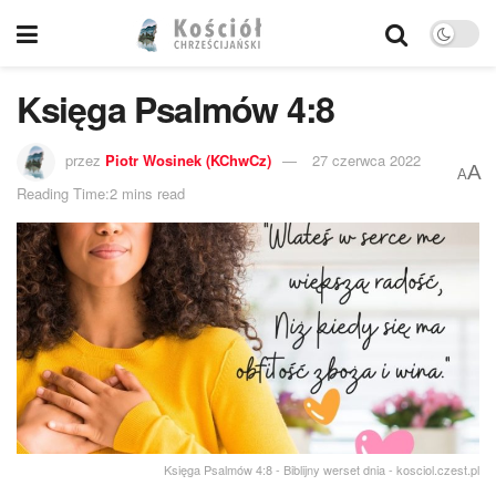
Księga Psalmów 4:8
przez
Piotr Wosinek (KChwCz)
27 czerwca 2022
A
A
Reading Time:2 mins read
Księga Psalmów 4:8 - Biblijny werset dnia - kosciol.czest.pl