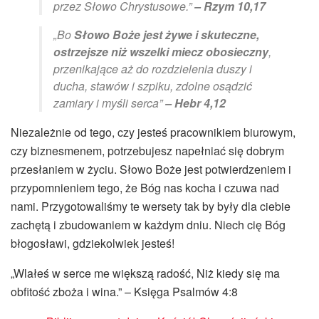
przez Słowo Chrystusowe.”
– Rzym 10,17
„Bo
Słowo Boże jest żywe i skuteczne,
ostrzejsze niż wszelki miecz obosieczny
,
przenikające aż do rozdzielenia duszy i
ducha, stawów i szpiku, zdolne osądzić
zamiary i myśli serca”
– Hebr 4,12
Niezależnie od tego, czy jesteś pracownikiem biurowym,
czy biznesmenem, potrzebujesz napełniać się dobrym
przesłaniem w życiu. Słowo Boże jest potwierdzeniem i
przypomnieniem tego, że Bóg nas kocha i czuwa nad
nami. Przygotowaliśmy te wersety tak by były dla ciebie
zachętą i zbudowaniem w każdym dniu. Niech cię Bóg
błogosławi, gdziekolwiek jesteś!
„Wlałeś w serce me większą radość, Niż kiedy się ma
obfitość zboża i wina.” – Księga Psalmów 4:8