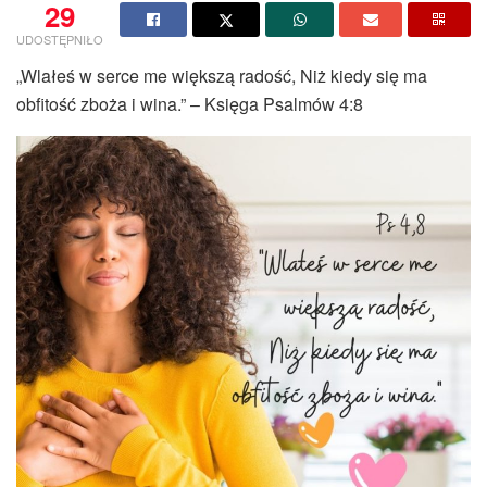
29
UDOSTĘPNIŁO
„Wlałeś w serce me większą radość, Niż kiedy się ma
obfitość zboża i wina.” – Księga Psalmów 4:8