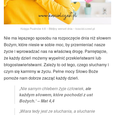
Księga Psalmów 4:8 – Biblijny werset dnia – kosciol.czest.pl
Nie ma lepszego sposobu na rozpoczęcie dnia niż słowem
Bożym, które niesie w sobie moc, by przemieniać nasze
życie i wprowadzać nas na właściwą drogę. Pamiętajcie,
że każdy dzień możemy wypełnić przekleństwami lub
błogosławieństwami. Zależy to od tego, czego słuchamy i
czym się karmimy w życiu. Pełne mocy Słowo Boże
pomoże nam dobrze zacząć każdy dzień.
„Nie samym chlebem żyje człowiek,
ale
każdym słowem, które pochodzi z ust
Bożych.
”
– Mat 4,4
„Wiara tedy jest ze słuchania, a słuchanie