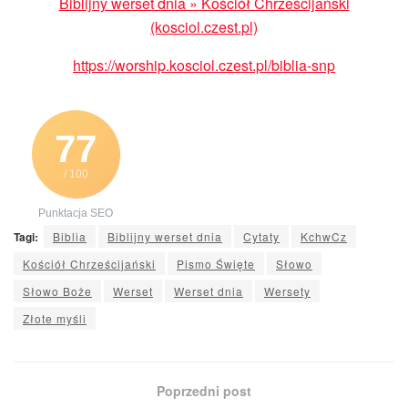
Biblijny werset dnia » Kościół Chrześcijański
(kosciol.czest.pl)
https://worship.kosciol.czest.pl/biblia-snp
77
/ 100
Punktacja SEO
Tagi:
Biblia
Biblijny werset dnia
Cytaty
KchwCz
Kościół Chrześcijański
Pismo Święte
Słowo
Słowo Boże
Werset
Werset dnia
Wersety
Złote myśli
Poprzedni post